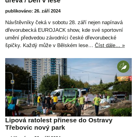
dřeva / Den v lese
publikováno: 26. září 2024
Návštěvníky čeká v sobotu 28. září nejen napínavá
dřevorubecká EUROJACK show, kde své sportovní
umění předvedou závodníci české dřevorubecké
špičky. Každý může v Bělském lese…
Číst dále… »
Lipová ratolest přinese do Ostravy
Třebovic nový park