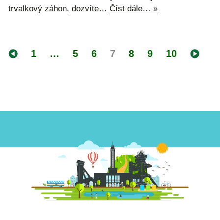
trvalkový záhon, dozvíte…
Číst dále… »
1
…
5
6
7
8
9
10