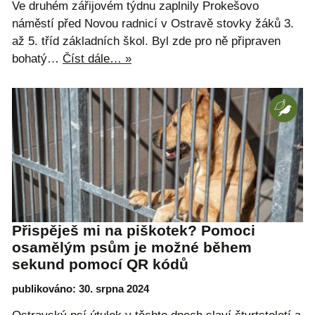
Ve druhém zářijovém týdnu zaplnily Prokešovo
náměstí před Novou radnicí v Ostravě stovky žáků 3.
až 5. tříd základních škol. Byl zde pro ně připraven
bohatý…
Číst dále… »
Přispěješ mi na piškotek? Pomoci
osamělým psům je možné během
sekund pomocí QR kódů
publikováno: 30. srpna 2024