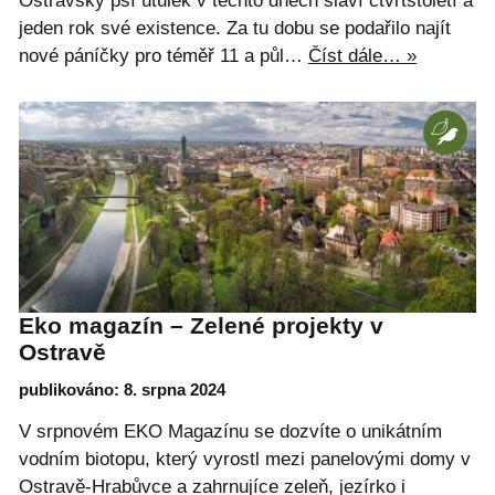
Ostravský psí útulek v těchto dnech slaví čtvrtstoletí a
jeden rok své existence. Za tu dobu se podařilo najít
nové páníčky pro téměř 11 a půl…
Číst dále… »
Eko magazín – Zelené projekty v
Ostravě
publikováno: 8. srpna 2024
V srpnovém EKO Magazínu se dozvíte o unikátním
vodním biotopu, který vyrostl mezi panelovými domy v
Ostravě-Hrabůvce a zahrnujíce zeleň, jezírko i