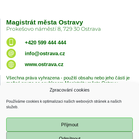
Magistrát města Ostravy
Prokešovo náměstí 8, 729 30 Ostrava
+420 599 444 444
info@ostrava.cz
www.ostrava.cz
Všechna práva vyhrazena - použití obsahu nebo jeho částí je
možné pouze se souhlasem Magistrátu města Ostravy.
Zpracování cookies
Úvodní stránka
Kontakty
Prohlášení o přístupnosti
Zásady cookies
Používáme cookies k optimalizaci našich webových stránek a našich
Poslední změna
služeb.
06.08.2026 - 10:09
Příjmout
Odmítnout