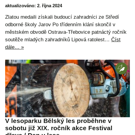
aktualizováno: 2. října 2024
Zlatou medaili získali budoucí zahradníci ze Středí
odborné školy Jarov Po třídenním klání skončil v
městském obvodě Ostrava-Třebovice patnáctý ročník
soutěže mladých zahradníků Lipová ratolest…
Číst
dále… »
V lesoparku Bělský les proběhne v
sobotu již XIX. ročník akce Festival