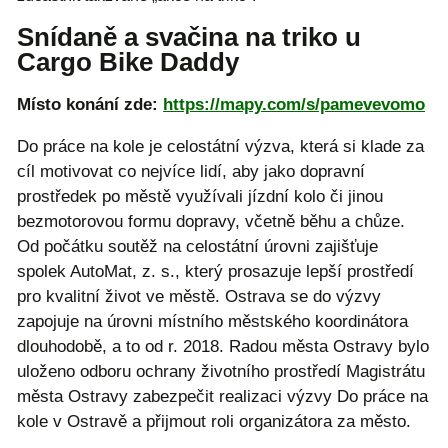
Snídaně a svačina na triko u
Cargo Bike Daddy
Místo konání zde:
https://mapy.com/s/pamevevomo
Do práce na kole je celostátní výzva, která si klade za
cíl motivovat co nejvíce lidí, aby jako dopravní
prostředek po městě využívali jízdní kolo či jinou
bezmotorovou formu dopravy, včetně běhu a chůze.
Od počátku soutěž na celostátní úrovni zajišťuje
spolek AutoMat, z. s., který prosazuje lepší prostředí
pro kvalitní život ve městě. Ostrava se do výzvy
zapojuje na úrovni místního městského koordinátora
dlouhodobě, a to od r. 2018. Radou města Ostravy bylo
uloženo odboru ochrany životního prostředí Magistrátu
města Ostravy zabezpečit realizaci výzvy Do práce na
kole v Ostravě a přijmout roli organizátora za město.