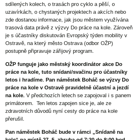
sdílených kolech, o trasách pro cyklo a pěší, o
uzavírkách, o chystaných projektech a akcích nebo
zde dostanou informace, jak jsou městem využívána
trasová data právě z výzvy Do práce na kole. Zároveň
je s účastníky diskutován Evropský týden mobility v
Ostravě, na který město Ostrava (odbor OŽP)
postupně připravuje zářijový program.
OŽP funguje jako městský koordinátor akce Do
práce na kole, tuto snídani/svačinu pro účastníky
letos i hradíme. Pan náměstek Boháč se výzvy Do
práce na kole v Ostravě pravidelně účastní a jezdí
na kole.
V předchozích letech se zapojoval i s panem
primátorem. Ten letos zapojen sice je, ale ze
zdravotních důvodů nyní cesty do práce na kole
přerušil.
Pan náměstek Boháč bude v rámci „Snídaně na
kole“ na místě 27. 5. zhruba od 7:30 do 8:00 hod.