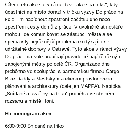
Cílem této akce je v rámci tzv. „akce na triko“, kdy
účastníci na místo dorazí v tričku výzvy Do práce na
kole, jim nabídnout zpestření začátku dne nebo
zpestření cesty domů z práce. V uvolněné atmosféře
mohou lidé komunikovat se zástupci města a se
specialisty nejrůznější problematiku týkající se
udržitelné dopravy v Ostravě. Tyto akce v rámci výzvy
Do práce na kole probíhají pravidelně napříč různými
zapojenými městy po celé ČR. Organizace dne
proběhne ve spolupráci s partnerskou firmou Cargo
Bike Daddy a Městským ateliérem prostorového
plánování a architektury (dále jen MAPPA). Nabídka
„Snídaně a svačiny na triko“ proběhla ve stejném
rozsahu a místě i loni.
Harmonogram akce
6:30-9:00 Snídaně na triko