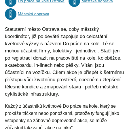
Do práce na kole Ostrava
Městská doprava
Městská doprava
Statutární město Ostrava se, coby městský
koordinátor, již po deváté zapojuje do celostátní
květnové výzvy s názvem Do práce na kole. Té se
mohou účastnit firmy, kolektivy i jednotlivci. Stačí jen
po registraci dorazit na pracoviště na kole, koloběžce,
skateboardu, in-linech nebo pěšky. Vítáni jsou i
účastníci na vozíčku. Cílem akce je přispět k šetrnému
přístupu vůči životnímu prostředí, obecnému zlepšení
tělesné kondice a zmapování stavu i potřeb městské
cyklistické infrastruktury.
Každý z účastníků květnové Do práce na kole, který se
prokáže tričkem nebo ponožkami, protože ty fungují jako
vstupenky na zábavné doprovodné akce, se může
zúčastnit takzvané „akce na triko“.