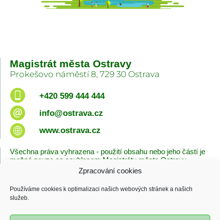
Magistrát města Ostravy
Prokešovo náměstí 8, 729 30 Ostrava
+420 599 444 444
info@ostrava.cz
www.ostrava.cz
Všechna práva vyhrazena - použití obsahu nebo jeho částí je
možné pouze se souhlasem Magistrátu města Ostravy.
Zpracování cookies
Úvodní stránka
Kontakty
Prohlášení o přístupnosti
Zásady cookies
Používáme cookies k optimalizaci našich webových stránek a našich
Poslední změna
služeb.
06.08.2026 - 10:09