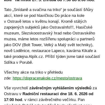
Tato „Snídaně a svačina na triko“ je součástí šňůry
akcí, které se pod hlavičkou Do práce na kole
v Ostravě letos v květnu konají. Kromě stálých
zapojených subjektů jako OstravaInfo!!!, Hasičské
muzeum, Slezskoostravský hrad nebo Ostravského
muzea, máme letos rozšířenu spolupráci u partnerů
jako DOV (Bolt Tower, Velký a Malý svět techniky),
nově Loděnice, restaurace Lapeco, kavárna Kikafe a
také prodejna Alpík.cz. Příští týden jsme také součástí
Sdílka v Porubě.
Všechny akce na triko v přehledu
zde:
https://dopracenakole.cz/mesto/ostrava
Vše vyvrcholí
závěrečným vyhlášením výsledků
za
Ostravu v
Radniční restauraci dne 18. 6. 2026 od
17:00 hod
. v rámci závěrečného večírku. Pan