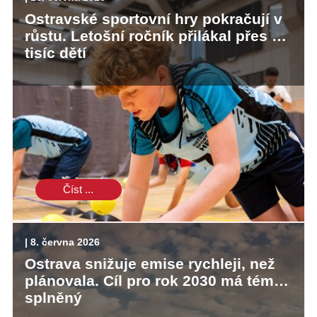
Ostravské sportovní hry pokračují v
růstu. Letošní ročník přilákal přes 20
tisíc dětí
Číst ...
| 8. června 2026
Ostrava snižuje emise rychleji, než
plánovala. Cíl pro rok 2030 má téměř
splněný