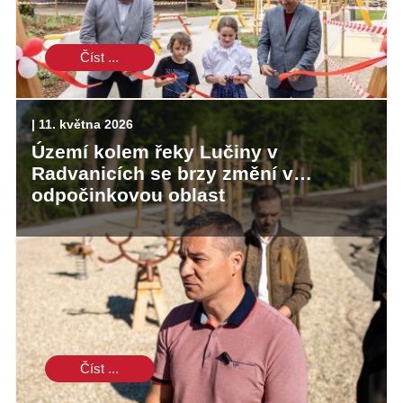
Číst ...
| 11. května 2026
Území kolem řeky Lučiny v
Radvanicích se brzy změní v
odpočinkovou oblast
Číst ...