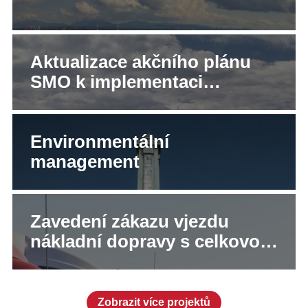
Aktualizace akčního plánu
SMO k implementaci
Programu zlepšování kvality
ovzduší
Environmentální
management
Zavedení zákazu vjezdu
nákladní dopravy s celkovou
hmotností nad 6 tun na
území města Ostravy
Zobrazit více projektů