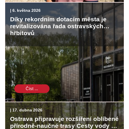
| 6. května 2026
Díky rekordním dotacím města je
revitalizována řada ostravských
hřbitovů
Číst ...
| 17. dubna 2026
Ostrava připravuje rozšíření oblíbené
přírodně-naučné trasy Cesty vody v