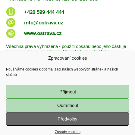
+420 599 444 444
info@ostrava.cz
www.ostrava.cz
Všechna práva vyhrazena - použití obsahu nebo jeho částí je
možné pouze se souhlasem Magistrátu města Ostravy.
Zpracování cookies
Úvodní stránka
Kontakty
Prohlášení o přístupnosti
Zásady cookies
Používáme cookies k optimalizaci našich webových stránek a našich
Poslední změna
služeb.
06.08.2026 - 10:09
Příjmout
Odmítnout
Předvolby
Zásady cookies