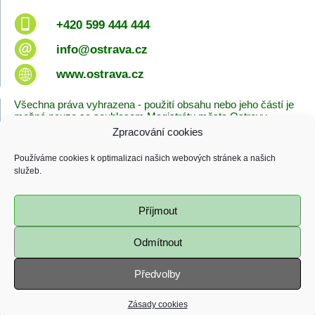
+420 599 444 444
info@ostrava.cz
www.ostrava.cz
Všechna práva vyhrazena - použití obsahu nebo jeho částí je
možné pouze se souhlasem Magistrátu města Ostravy.
Zpracování cookies
Úvodní stránka
Kontakty
Prohlášení o přístupnosti
Zásady cookies
Používáme cookies k optimalizaci našich webových stránek a našich
Poslední změna
služeb.
06.08.2026 - 08:38
Příjmout
Odmítnout
Předvolby
Zásady cookies