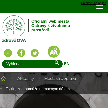
Přeskočit na obsah
Oficiální web města
Ostravy k životnímu
prostředí
EN
Aktuality
Městská doprava
Cyklojízda pomůže nemocným dětem