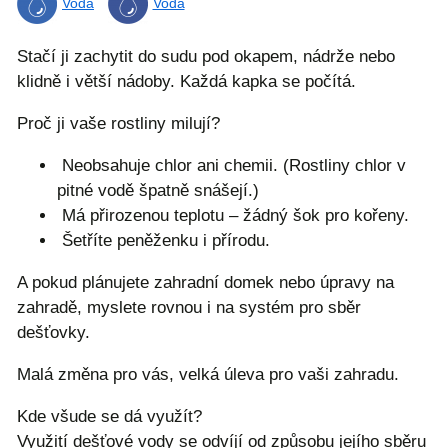
Voda
Voda
Stačí ji zachytit do sudu pod okapem, nádrže nebo
klidně i větší nádoby. Každá kapka se počítá.
Proč ji vaše rostliny milují?
Neobsahuje chlor ani chemii. (Rostliny chlor v
pitné vodě špatně snášejí.)
Má přirozenou teplotu – žádný šok pro kořeny.
Šetříte peněženku i přírodu.
A pokud plánujete zahradní domek nebo úpravy na
zahradě, myslete rovnou i na systém pro sběr
dešťovky.
Malá změna pro vás, velká úleva pro vaši zahradu.
Kde všude se dá využít?
Využití dešťové vody se odvíjí od způsobu jejího sběru