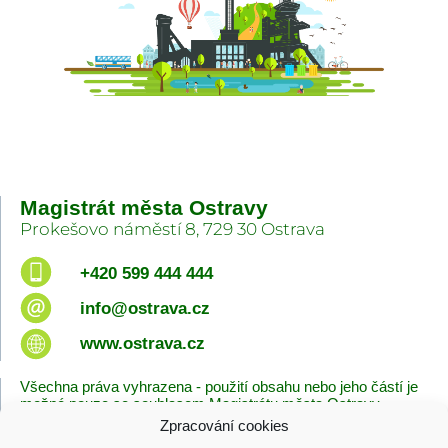
Magistrát města Ostravy
Prokešovo náměstí 8, 729 30 Ostrava
+420 599 444 444
info@ostrava.cz
www.ostrava.cz
Všechna práva vyhrazena - použití obsahu nebo jeho částí je
možné pouze se souhlasem Magistrátu města Ostravy.
Zpracování cookies
Úvodní stránka
Kontakty
Prohlášení o přístupnosti