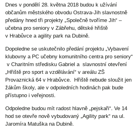
Dnes v pondělí 28. května 2018 budou k užívání
občanům městského obvodu Ostrava-Jih slavnostně
předány hned tři projekty „Společně tvoříme Jih“ –
učebna pro seniory v Zábřehu, dětské hřiště
v Hrabůvce a agility park na Dubině.
Dopoledne se uskutečnilo předání projektu „Vybavení
klubovny a PC učebny komunitního centra pro seniory“
v Charitním středisku Gabriel a slavnostní otevření
„Hřiště pro sport a vzdělávání“ v areálu ZŠ
Provaznická 64 v Hrabůvce. Hřiště nebude sloužit jen
žákům školy, ale v odpoledních hodinách pak bude
přístupno i veřejnosti.
Odpoledne budou mít radost hlavně „pejskaři“. Ve 14
hod se otevře nově vybudovaný „Agility park“ na ul.
Jaromíra Matuška na Dubině.