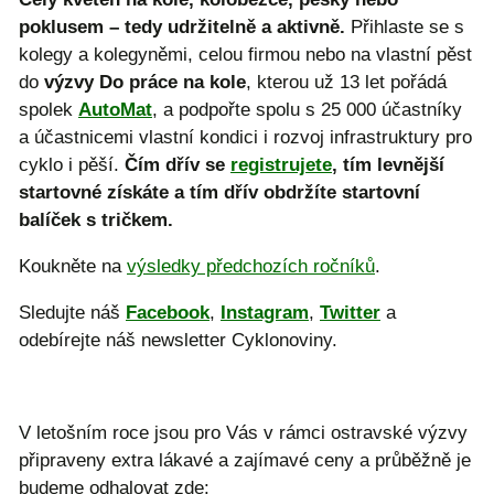
poklusem – tedy udržitelně a aktivně.
Přihlaste se s
kolegy a kolegyněmi, celou firmou nebo na vlastní pěst
do
výzvy Do práce na kole
, kterou už 13 let pořádá
spolek
AutoMat
, a podpořte spolu s 25 000 účastníky
a účastnicemi vlastní kondici i rozvoj infrastruktury pro
cyklo i pěší.
Čím dřív se
registrujete
, tím levnější
startovné získáte a tím dřív obdržíte startovní
balíček s tričkem.
Koukněte na
výsledky předchozích ročníků
.
Sledujte náš
Facebook
,
Instagram
,
Twitter
a
odebírejte náš newsletter Cyklonoviny.
V letošním roce jsou pro Vás v rámci ostravské výzvy
připraveny extra lákavé a zajímavé ceny a průběžně je
budeme odhalovat zde: