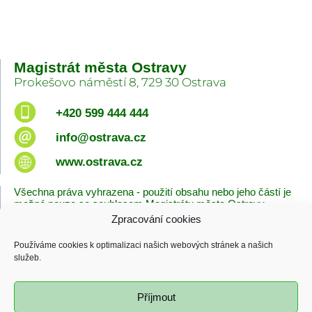
Magistrát města Ostravy
Prokešovo náměstí 8, 729 30 Ostrava
+420 599 444 444
info@ostrava.cz
www.ostrava.cz
Všechna práva vyhrazena - použití obsahu nebo jeho částí je
možné pouze se souhlasem Magistrátu města Ostravy.
Zpracování cookies
Úvodní stránka
Kontakty
Prohlášení o přístupnosti
Zásady cookies
Používáme cookies k optimalizaci našich webových stránek a našich
Poslední změna
služeb.
06.08.2026 - 10:09
Příjmout