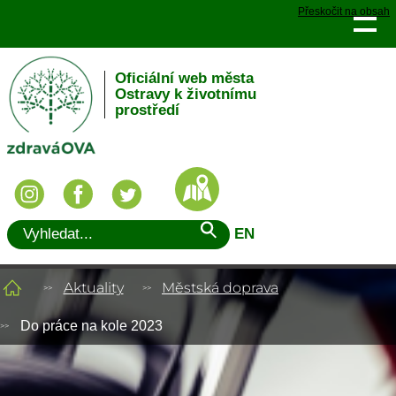
Přeskočit na obsah
Oficiální web města
Ostravy k životnímu
prostředí
EN
Aktuality
Městská doprava
Do práce na kole 2023