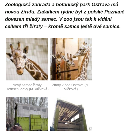
Zoologická zahrada a botanický park Ostrava má
novou žirafu. Začátkem týdne byl z polské Poznaně
dovezen mladý samec. V zoo jsou tak k vidění
celkem tři žirafy – kromě samce ještě dvě samice.
Nový samec žirafy
Žirafy v Zoo Ostrava (M.
Rothschildovy (M. Vlčková)
Vlčková)