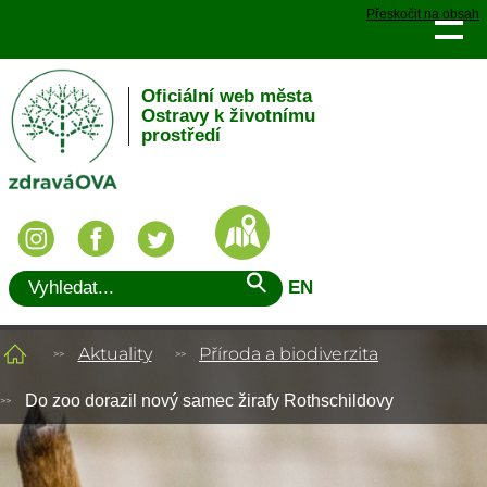
Přeskočit na obsah
Oficiální web města
Ostravy k životnímu
prostředí
EN
Aktuality
Příroda a biodiverzita
Do zoo dorazil nový samec žirafy Rothschildovy