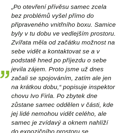
„Po otevření přívěsu samec zcela
bez problémů vyšel přímo do
připraveného vnitřního boxu. Samice
byly v tu dobu ve vedlejším prostoru.
Zvířata měla od začátku možnost na
sebe vidět a kontaktovat se a v
podstatě hned po příjezdu o sebe
jevila zájem. Proto jsme už dnes
začali se spojováním, zatím ale jen
na krátkou dobu,“ popisuje inspektor
chovu Ivo Firla. Po zbytek dne
zůstane samec oddělen v části, kde
jej lidé nemohou vidět celého, ale
samec je zvídavý a oknem nahlíží
do expozičního prostoru se