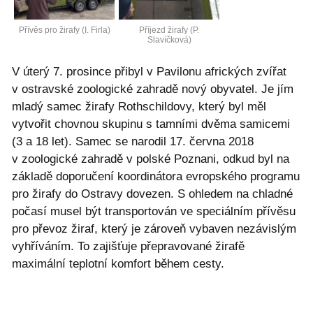
Přívěs pro žirafy (I. Firla)
Příjezd žirafy (P.
Slavíčková)
V úterý 7. prosince přibyl v Pavilonu afrických zvířat
v ostravské zoologické zahradě nový obyvatel. Je jím
mladý samec žirafy Rothschildovy, který byl měl
vytvořit chovnou skupinu s tamními dvěma samicemi
(3 a 18 let). Samec se narodil 17. června 2018
v zoologické zahradě v polské Poznani, odkud byl na
základě doporučení koordinátora evropského programu
pro žirafy do Ostravy dovezen. S ohledem na chladné
počasí musel být transportován ve speciálním přívěsu
pro převoz žiraf, který je zároveň vybaven nezávislým
vyhříváním. To zajišťuje přepravované žirafě
maximální teplotní komfort během cesty.