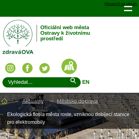
Přeskočit na obsah
Oficiální web města
Ostravy k životnímu
prostředí
EN
Aktuality
Městská doprava
Ekologická flotila města roste, vzniknou dobíjecí stanice
pro elektromobily