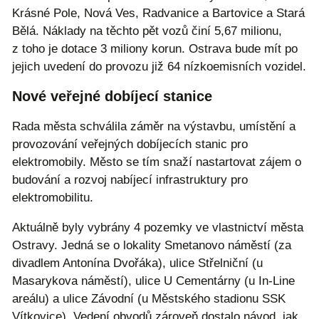
Krásné Pole, Nová Ves, Radvanice a Bartovice a Stará
Bělá. Náklady na těchto pět vozů činí 5,67 milionu,
z toho je dotace 3 miliony korun. Ostrava bude mít po
jejich uvedení do provozu již 64 nízkoemisních vozidel.
Nové veřejné dobíjecí stanice
Rada města schválila záměr na výstavbu, umístění a
provozování veřejných dobíjecích stanic pro
elektromobily. Město se tím snaží nastartovat zájem o
budování a rozvoj nabíjecí infrastruktury pro
elektromobilitu.
Aktuálně byly vybrány 4 pozemky ve vlastnictví města
Ostravy. Jedná se o lokality Smetanovo náměstí (za
divadlem Antonína Dvořáka), ulice Střelniční (u
Masarykova náměstí), ulice U Cementárny (u In-Line
areálu) a ulice Závodní (u Městského stadionu SSK
Vítkovice). Vedení obvodů zároveň dostalo návod, jak