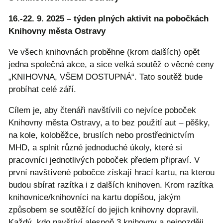
16.-22. 9. 2025 – týden plných aktivit na pobočkách
Knihovny města Ostravy
Ve všech knihovnách proběhne (krom dalších) opět
jedna společná akce, a sice velká soutěž o věcné ceny
„KNIHOVNA, VŠEM DOSTUPNÁ“. Tato soutěž bude
probíhat celé září.
Cílem je, aby čtenáři navštívili co nejvíce poboček
Knihovny města Ostravy, a to bez použití aut – pěšky,
na kole, koloběžce, bruslích nebo prostřednictvím
MHD, a splnit různé jednoduché úkoly, které si
pracovníci jednotlivých poboček předem připraví. V
první navštívené pobočce získají hrací kartu, na kterou
budou sbírat razítka i z dalších knihoven. Krom razítka
knihovnice/knihovníci na kartu dopíšou, jakým
způsobem se soutěžící do jejich knihovny dopravil.
Každý, kdo navštíví alespoň 3 knihovny a nejpozději