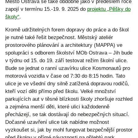
Město Ostrava se také obdobně jako v předešlém roce
zapojí v termínu 15.-19. 9. 2025 do
projektu „Pěšky do
školy“
.
Kromě udržitelných forem dopravy do práce a do škol
je nutné také řešit bezpečnost. Městský ateliér
prostorového plánování a architektury (MAPPA) ve
spolupráci s odborem školství MOb Ostrava – Jih bude
v týdnu od 15. do 19. září testovat režim školní ulice.
Bude se jednat o ranní uzavírku ulice Kosmonautů pro
motorová vozidla v čase od 7:30 do 8:15 hodin. Tato
ulice je ve všední dny silně zatížená dopravou rodičů,
kteří vozí děti přímo před školu. Velké množství
parkujících aut v těsné blízkosti školy zhoršuje rozhled
a zejména menší děti, které ulici každodenně
přecházejí, se tak dostávají do nebezpečných situací.
Dočasné uzavření ulice tak nabídne možnost
vyzkoušet si, jak by mohl fungovat bezpečnější prostor
před školou v přímé návaznosti na přilehlý park.