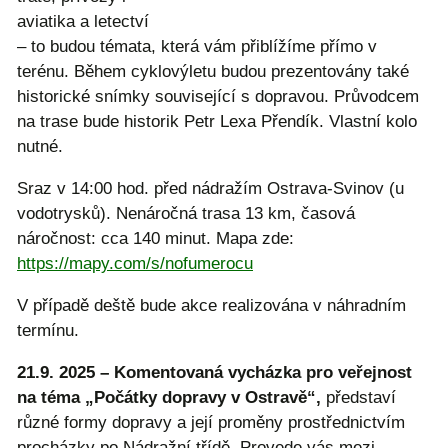
aviatika a letectví
– to budou témata, která vám přiblížíme přímo v
terénu. Během cyklovýletu budou prezentovány také
historické snímky související s dopravou. Průvodcem
na trase bude historik Petr Lexa Přendík. Vlastní kolo
nutné.
Sraz v 14:00 hod. před nádražím Ostrava-Svinov (u
vodotrysků). Nenáročná trasa 13 km, časová
náročnost: cca 140 minut. Mapa zde:
https://mapy.com/s/nofumerocu
V případě deště bude akce realizována v náhradním
termínu.
21.9. 2025 – Komentovaná vycházka pro veřejnost
na téma „Počátky dopravy v Ostravě“,
představí
různé formy dopravy a její proměny prostřednictvím
procházky po Nádražní třídě. Provede vás mezi