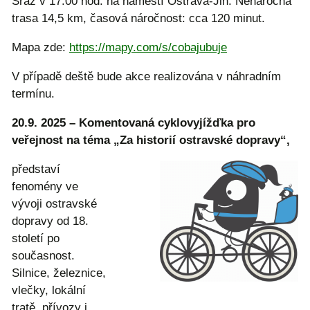
Sraz v 17:00 hod. na náměstí Ostrava-Jih. Nenáročná
trasa 14,5 km, časová náročnost: cca 120 minut.
Mapa zde:
https://mapy.com/s/cobajubuje
V případě deště bude akce realizována v náhradním
termínu.
20.9. 2025 – Komentovaná cyklovyjížďka pro
veřejnost na téma „Za historií ostravské dopravy“,
představí
fenomény ve
vývoji ostravské
dopravy od 18.
století po
současnost.
Silnice, železnice,
vlečky, lokální
tratě, přívozy i