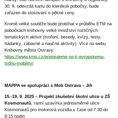
30. 9. odevzdá kartu do kterékoli pobočky, bude
zařazen do slosování o pěkné ceny.
Kromě velké soutěže bude probíhat v průběhu ETM na
pobočkách knihovny velké množství rozličných
tematických aktivit (tvoření, besedy, kvízy, testy,
hádanky, zábavné a naučné aktivity). Více na webu
Knihovny města Ostravy:
https://www.kmo.cz/pripojujeme-se-k-evropskemu-
tydnu-mobility/
MAPPA ve spolupráci s Mob Ostrava – Jih
15.-19. 9. 2025 – Projekt zkušební školní ulice u ZŠ
Kosmonautů
, ranní uzavírka jednosměrné ulice
Kosmonautů pro motorová vozidla v čase od 7:30 do
8:15 hodin