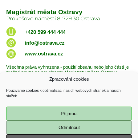
Magistrát města Ostravy
Prokešovo náměstí 8, 729 30 Ostrava
+420 599 444 444
info@ostrava.cz
www.ostrava.cz
Všechna práva vyhrazena - použití obsahu nebo jeho částí je
možné pouze se souhlasem Magistrátu města Ostravy.
Zpracování cookies
Úvodní stránka
Kontakty
Prohlášení o přístupnosti
Zásady cookies
Používáme cookies k optimalizaci našich webových stránek a našich
Poslední změna
služeb.
06.08.2026 - 10:09
Příjmout
Odmítnout