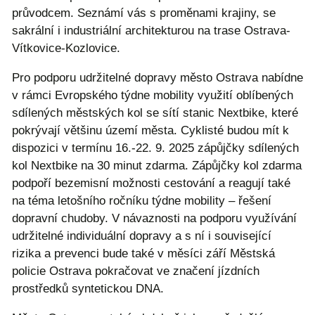
průvodcem. Seznámí vás s proměnami krajiny, se
sakrální i industriální architekturou na trase Ostrava-
Vítkovice-Kozlovice.
Pro podporu udržitelné dopravy město Ostrava nabídne
v rámci Evropského týdne mobility využití oblíbených
sdílených městských kol se sítí stanic Nextbike, které
pokrývají většinu území města. Cyklisté budou mít k
dispozici v termínu 16.-22. 9. 2025 zápůjčky sdílených
kol Nextbike na 30 minut zdarma. Zápůjčky kol zdarma
podpoří bezemisní možnosti cestování a reagují také
na téma letošního ročníku týdne mobility – řešení
dopravní chudoby. V návaznosti na podporu využívání
udržitelné individuální dopravy a s ní i související
rizika a prevenci bude také v měsíci září Městská
policie Ostrava pokračovat ve značení jízdních
prostředků syntetickou DNA.