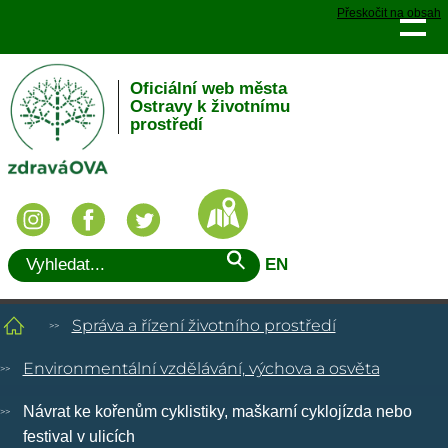
Přeskočit na obsah
Oficiální web města
Ostravy k životnímu
prostředí
EN
Správa a řízení životního prostředí
Environmentální vzdělávání, výchova a osvěta
Návrat ke kořenům cyklistiky, maškarní cyklojízda nebo
festival v ulicích