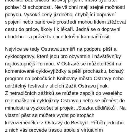
pohlaví či schopnosti. Ne všichni mají stejné možnosti
pohybu. Vysoké ceny jízdného, chybějící dopravní
spojení nebo bariérové prostředí mohou lidem ztěžovat
cestu do práce, školy i k lékaři. Jedná se o dopravní
chudobu – a právě tu chce letošní kampaň řešit.
Nejvíce se tedy Ostrava zaměří na podporu pěší a
cyklodopravy, které jsou pro obyvatele i návštěvníky
nejdostupnější formou. V Ostravě se můžete těšit na
komentované cyklovyjížďky a pěší procházku, bohatý
program na pobočkách Knihovny města Ostravy nebo
udržitelný festival v ulicích Zažít Ostravu jinak.
Z netradičních zážitků se můžete zapojit do veselého
reje maškarní cyklojízdy Ostravou nebo se přenést do
minulosti a vyzkoušet si projekt „Stezka dědiňáků“. Na
vlastní pěst se můžete vydat po stopách
kovozemědělce z Ostravy do Beskyd. Příběh jednoho
z nich vás provede trasou spolu s virtuálním