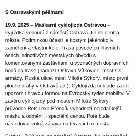
S Ostravskými pěšinami
19.9. 2025 – Maškarní cyklojízda Ostravou
–
vyjížďka vedoucí z náměstí Ostrava-Jih do centra
města. Podmínkou účasti je kostým jakéhokoliv
zaměření a vlastní kolo. Trasa povede po hlavních
osách jednotlivých městských obvodů s
komentovanými zastávkami u význačných dopravních
bodů na trase (nádraží Ostrava-Vítkovice, most Čs.
armády, Ruská ulice, most Miloše Sýkory, místo první
ploché dráhy v Ostravě ad.). Cyklojízda si klade za cíl
upozornit hravou formou na Evropský týden mobility. V
závěru cyklojízdy pod mostem Miloše Sýkory
průvodce Petr Lexa Přendík vyhodnotí nejzdařilejší
masku a odmění ji speciální cenou. Poté bude
následovat volná zábava na terasách u mostu.