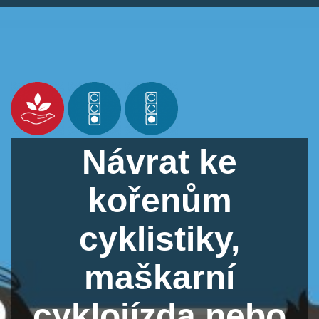
Návrat ke
kořenům
cyklistiky,
maškarní
cyklojízda nebo