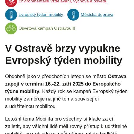
Environmentální vzdělávání, výchova a osvěta
Evropský týden mobility
Městská doprava
Osvětová kampaň Ostravou!!!
V Ostravě brzy vypukne
Evropský týden mobility
Obdobně jako v předchozích letech se město
Ostrava
zapojí v termínu 16.-22. září 2025 do Evropského
týdne mobility
. Každý rok se kampaň Evropský týden
mobility zaměřuje na jiné téma související
s udržitelnou mobilitou.
Letošní téma Mobilita pro všechny si klade za cíl
zajistit, aby všichni lidé měli rovný přístup k udržitelné
mobilitě, bez ohledu na svůj příjem, místo bydliště,