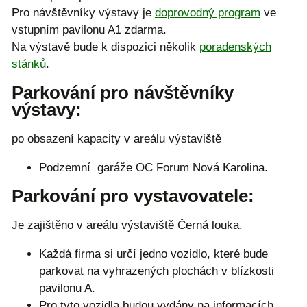
Pro návštěvníky výstavy je
doprovodný program
ve
vstupním pavilonu A1 zdarma.
Na výstavě bude k dispozici několik
poradenských
stánků
.
Parkování pro návštěvníky
výstavy:
po obsazení kapacity v areálu výstaviště
Podzemní garáže OC Forum Nová Karolina.
Parkování pro vystavovatele:
Je zajištěno v areálu výstaviště Černá louka.
Každá firma si určí jedno vozidlo, které bude
parkovat na vyhrazených plochách v blízkosti
pavilonu A.
Pro tyto vozidla budou vydány na informacích