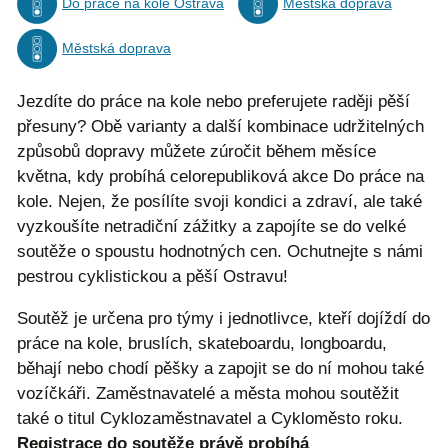
Do práce na kole Ostrava
Městská doprava
Městská doprava
Jezdíte do práce na kole nebo preferujete raději pěší
přesuny? Obě varianty a další kombinace udržitelných
způsobů dopravy můžete zúročit během měsíce
května, kdy probíhá celorepubliková akce Do práce na
kole. Nejen, že posílíte svoji kondici a zdraví, ale také
vyzkoušíte netradiční zážitky a zapojíte se do velké
soutěže o spoustu hodnotných cen. Ochutnejte s námi
pestrou cyklistickou a pěší Ostravu!
Soutěž je určena pro týmy i jednotlivce, kteří dojíždí do
práce na kole, bruslích, skateboardu, longboardu,
běhají nebo chodí pěšky a zapojit se do ní mohou také
vozíčkáři. Zaměstnavatelé a města mohou soutěžit
také o titul Cyklozaměstnavatel a Cykloměsto roku.
Registrace do soutěže právě probíhá