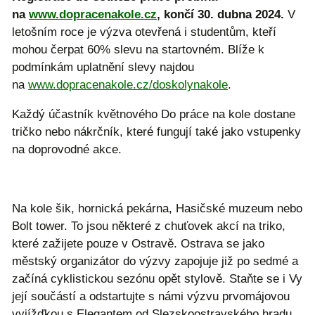
na
www.dopracenakole.cz
, končí 30. dubna 2024.
V
letošním roce je výzva otevřená i studentům, kteří
mohou čerpat 60% slevu na startovném. Blíže k
podmínkám uplatnění slevy najdou
na
www.dopracenakole.cz/doskolynakole
.
Každý účastník květnového Do práce na kole dostane
tričko nebo nákrčník, které fungují také jako vstupenky
na doprovodné akce.
Na kole šik, hornická pekárna, Hasičské muzeum nebo
Bolt tower. To jsou některé z chuťovek akcí na triko,
které zažijete pouze v Ostravě. Ostrava se jako
městský organizátor do výzvy zapojuje již po sedmé a
začíná cyklistickou sezónu opět stylově. Staňte se i Vy
její součástí a odstartujte s námi výzvu prvomájovou
vyjížďkou s Elegantem od Slezskoostravského hradu.