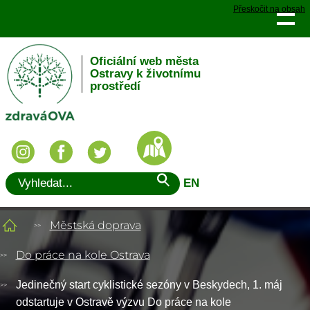
Přeskočit na obsah
Oficiální web města
Ostravy k životnímu
prostředí
EN
Městská doprava
Do práce na kole Ostrava
Jedinečný start cyklistické sezóny v Beskydech, 1. máj
odstartuje v Ostravě výzvu Do práce na kole