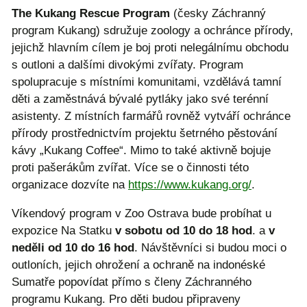
The Kukang Rescue Program
(česky Záchranný
program Kukang) sdružuje zoology a ochránce přírody,
jejichž hlavním cílem je boj proti nelegálnímu obchodu
s outloni a dalšími divokými zvířaty. Program
spolupracuje s místními komunitami, vzdělává tamní
děti a zaměstnává bývalé pytláky jako své terénní
asistenty. Z místních farmářů rovněž vytváří ochránce
přírody prostřednictvím projektu šetrného pěstování
kávy „Kukang Coffee“. Mimo to také aktivně bojuje
proti pašerákům zvířat. Více se o činnosti této
organizace dozvíte na
https://www.kukang.org/
.
Víkendový program v Zoo Ostrava bude probíhat u
expozice Na Statku
v sobotu od 10 do 18 hod
. a
v
neděli od 10 do 16 hod
. Návštěvníci si budou moci o
outloních, jejich ohrožení a ochraně na indonéské
Sumatře popovídat přímo s členy Záchranného
programu Kukang. Pro děti budou připraveny