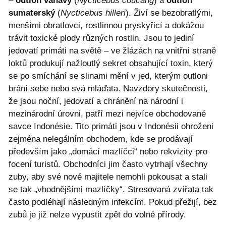
–
outloň váhavý
(
Nycticebus coucang
) a
outloň
sumaterský
(
Nycticebus hilleri
). Živí se bezobratlými,
menšími obratlovci, rostlinnou pryskyřicí a dokážou
trávit toxické plody různých rostlin. Jsou to jediní
jedovatí primáti na světě – ve žlázách na vnitřní straně
loktů produkují nažloutlý sekret obsahující toxin, který
se po smíchání se slinami mění v jed, kterým outloni
brání sebe nebo svá mláďata. Navzdory skutečnosti,
že jsou noční, jedovatí a chránění na národní i
mezinárodní úrovni, patří mezi nejvíce obchodované
savce Indonésie. Tito primáti jsou v Indonésii ohroženi
zejména nelegálním obchodem, kde se prodávají
především jako „domácí mazlíčci“ nebo rekvizity pro
focení turistů. Obchodníci jim často vytrhají všechny
zuby, aby své nové majitele nemohli pokousat a stali
se tak „vhodnějšími mazlíčky“. Stresovaná zvířata tak
často podléhají následným infekcím. Pokud přežijí, bez
zubů je již nelze vypustit zpět do volné přírody.