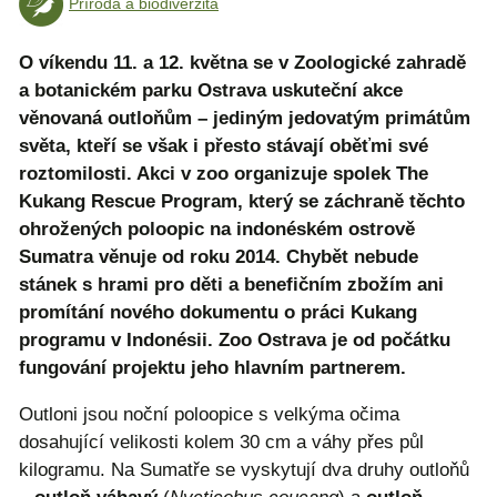
Příroda a biodiverzita
O víkendu 11. a 12. května se v Zoologické zahradě
a botanickém parku Ostrava uskuteční akce
věnovaná outloňům – jediným jedovatým primátům
světa, kteří se však i přesto stávají oběťmi své
roztomilosti. Akci v zoo organizuje spolek The
Kukang Rescue Program, který se záchraně těchto
ohrožených poloopic na indonéském ostrově
Sumatra věnuje od roku 2014. Chybět nebude
stánek s hrami pro děti a benefičním zbožím ani
promítání nového dokumentu o práci Kukang
programu v Indonésii. Zoo Ostrava je od počátku
fungování projektu jeho hlavním partnerem.
Outloni jsou noční poloopice s velkýma očima
dosahující velikosti kolem 30 cm a váhy přes půl
kilogramu. Na Sumatře se vyskytují dva druhy outloňů