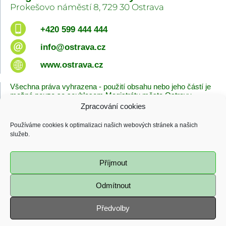
Prokešovo náměstí 8, 729 30 Ostrava
+420 599 444 444
info@ostrava.cz
www.ostrava.cz
Všechna práva vyhrazena - použití obsahu nebo jeho částí je
možné pouze se souhlasem Magistrátu města Ostravy.
Zpracování cookies
Úvodní stránka
Kontakty
Prohlášení o přístupnosti
Zásady cookies
Používáme cookies k optimalizaci našich webových stránek a našich
Poslední změna
služeb.
06.08.2026 - 08:38
Příjmout
Odmítnout
Předvolby