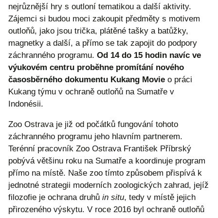
nejrůznější hry s outloní tematikou a další aktivity.
Zájemci si budou moci zakoupit předměty s motivem
outloňů, jako jsou trička, plátěné tašky a batůžky,
magnetky a další, a přímo se tak zapojit do podpory
záchranného programu.
Od 14 do 15 hodin navíc ve
výukovém centru proběhne
promítání nového
časosběrného dokumentu Kukang Movie
o práci
Kukang týmu v ochraně outloňů na Sumatře v
Indonésii.
Zoo Ostrava je již od počátků fungování tohoto
záchranného programu jeho hlavním partnerem.
Terénní pracovník Zoo Ostrava František Příbrský
pobývá většinu roku na Sumatře a koordinuje program
přímo na místě. Naše zoo tímto způsobem přispívá k
jednotné strategii moderních zoologických zahrad, jejíž
filozofie je ochrana druhů
in situ
, tedy v místě jejich
přirozeného výskytu. V roce 2016 byl ochraně outloňů