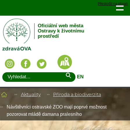
Přeskočit na obsah
Oficiální web města
Ostravy k životnímu
prostředí
EN
Aktuality
Příroda a biodiverzita
Návštěvníci ostravské ZOO mají poprvé možnost
pozorovat mládě damana pralesního