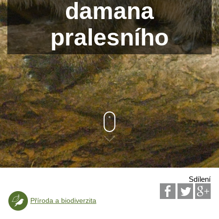
damana
pralesního
Sdílení
Příroda a biodiverzita