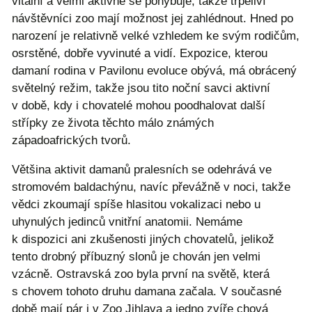
vitální a velmi aktivně se pohybuje, takže trpěliví
návštěvníci zoo mají možnost jej zahlédnout. Hned po
narození je relativně velké vzhledem ke svým rodičům,
osrstěné, dobře vyvinuté a vidí. Expozice, kterou
damaní rodina v Pavilonu evoluce obývá, má obrácený
světelný režim, takže jsou tito noční savci aktivní
v době, kdy i chovatelé mohou poodhalovat další
střípky ze života těchto málo známých
západoafrických tvorů.
Většina aktivit damanů pralesních se odehrává ve
stromovém baldachýnu, navíc převážně v noci, takže
vědci zkoumají spíše hlasitou vokalizaci nebo u
uhynulých jedinců vnitřní anatomii. Nemáme
k dispozici ani zkušenosti jiných chovatelů, jelikož
tento drobný příbuzný slonů je chován jen velmi
vzácně. Ostravská zoo byla první na světě, která
s chovem tohoto druhu damana začala. V současné
době mají pár i v Zoo Jihlava a jedno zvíře chová