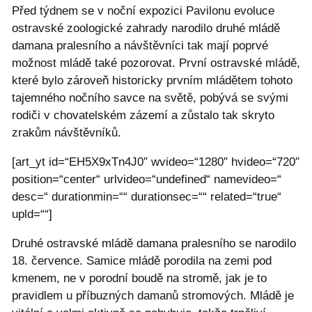
Před týdnem se v noční expozici Pavilonu evoluce
ostravské zoologické zahrady narodilo druhé mládě
damana pralesního a návštěvníci tak mají poprvé
možnost mládě také pozorovat. První ostravské mládě,
které bylo zároveň historicky prvním mládětem tohoto
tajemného nočního savce na světě, pobývá se svými
rodiči v chovatelském zázemí a zůstalo tak skryto
zrakům návštěvníků.
[art_yt id=“EH5X9xTn4J0″ wvideo=“1280″ hvideo=“720″
position=“center“ urlvideo=“undefined“ namevideo=“
desc=“ durationmin=““ durationsec=““ related=“true“
upld=““]
Druhé ostravské mládě damana pralesního se narodilo
18. července. Samice mládě porodila na zemi pod
kmenem, ne v porodní boudě na stromě, jak je to
pravidlem u příbuzných damanů stromových. Mládě je