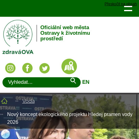
Přeskočit na obsah
Oficiální web města
Ostravy k životnímu
prostředí
EN
Voda
Nový koncept ekologického projektu Hledej pramen vody
2026