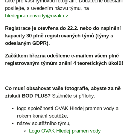
také pro vaši týmovou fotografii. Dodatečné odeslání
posílejte, s uvedením názvu týmu, na
hledejpramenvody@ovak.cz
Registrace je otevřena do 22.2. nebo do naplnění
kapacity
30 plně registrovaných týmů (týmy s
odeslaným GDPR).
Začátkem března odešleme e-mailem všem plně
registrovaným týmům znění 4 teoretických úkolů!
Co musí obsahovat vaše fotografie, abyste za ně
získali BOD PLUS?
Stáhněte si přílohy.
logo společnosti OVAK Hledej pramen vody a
rokem konání soutěže,
název soutěžního týmu,
Logo OVAK Hledej pramen vody