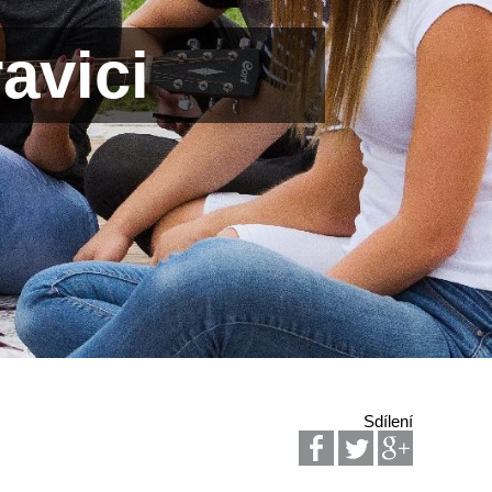
avici
Sdílení