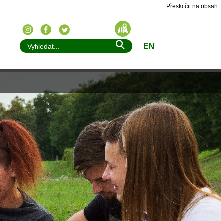
Přeskočit na obsah
EN