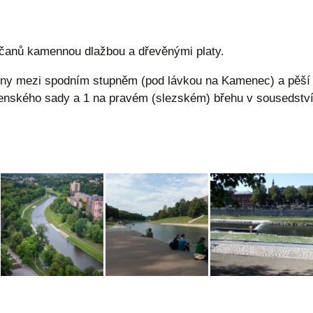
bčanů kamennou dlažbou a dřevěnými platy.
ženy mezi spodním stupněm (pod lávkou na Kamenec) a pěší 
ského sady a 1 na pravém (slezském) břehu v sousedství s