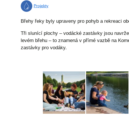
Projekty
Břehy řeky byly upraveny pro pohyb a rekreaci o
Tři slunící plochy – vodácké zastávky jsou navr
levém břehu – to znamená v přímé vazbě na Komen
zastávky pro vodáky.