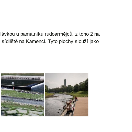
lávkou u památníku rudoarmějců, z toho 2 na
ídliště na Kamenci. Tyto plochy slouží jako