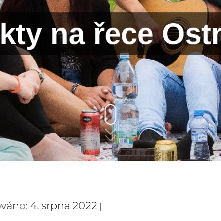
kty na řece Ostr
ováno: 4. srpna 2022
|