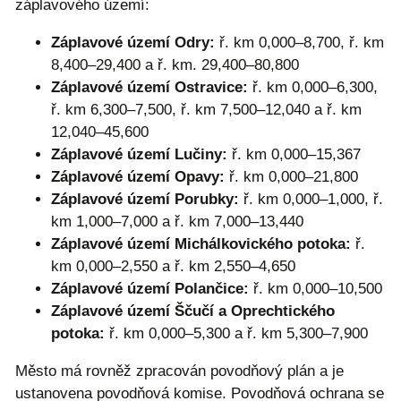
záplavového území:
Záplavové území Odry:
ř. km 0,000–8,700, ř. km
8,400–29,400 a ř. km. 29,400–80,800
Záplavové území Ostravice:
ř. km 0,000–6,300,
ř. km 6,300–7,500, ř. km 7,500–12,040 a ř. km
12,040–45,600
Záplavové území Lučiny:
ř. km 0,000–15,367
Záplavové území Opavy:
ř. km 0,000–21,800
Záplavové území Porubky:
ř. km 0,000–1,000, ř.
km 1,000–7,000 a ř. km 7,000–13,440
Záplavové území Michálkovického potoka:
ř.
km 0,000–2,550 a ř. km 2,550–4,650
Záplavové území Polančice:
ř. km 0,000–10,500
Záplavové území Ščučí a Oprechtického
potoka:
ř. km 0,000–5,300 a ř. km 5,300–7,900
Město má rovněž zpracován povodňový plán a je
ustanovena povodňová komise. Povodňová ochrana se