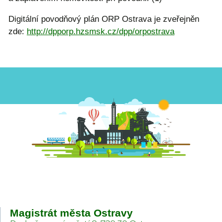
Digitální povodňový plán ORP Ostrava je zveřejněn
zde:
http://dpporp.hzsmsk.cz/dpp/orpostrava
Magistrát města Ostravy