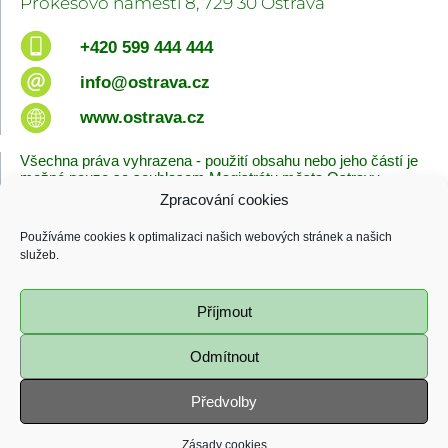
Prokešovo náměstí 8, 729 30 Ostrava
+420 599 444 444
info@ostrava.cz
www.ostrava.cz
Všechna práva vyhrazena - použití obsahu nebo jeho částí je
možné pouze se souhlasem Magistrátu města Ostravy.
Zpracování cookies
Úvodní stránka
Kontakty
Prohlášení o přístupnosti
Zásady cookies
Používáme cookies k optimalizaci našich webových stránek a našich
Poslední změna
služeb.
06.08.2026 - 10:09
Příjmout
Odmítnout
Předvolby
Zásady cookies