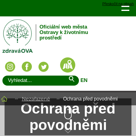
Přeskočit na obsah
Oficiální web města
Ostravy k životnímu
prostředí
EN
Nezařazené
Ochrana před povodněmi
Ochrana před
povodněmi