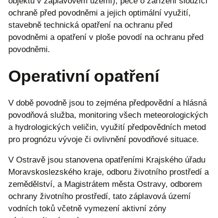
objektů v záplavovém území), péče o zařízení sloužící
ochraně před povodněmi a jejich optimální využití,
stavebně technická opatření na ochranu před
povodněmi a opatření v ploše povodí na ochranu před
povodněmi.
Operativní opatření
V době povodně jsou to zejména předpovědní a hlásná
povodňová služba, monitoring všech meteorologických
a hydrologických veličin, využití předpovědních metod
pro prognózu vývoje či ovlivnění povodňové situace.
V Ostravě jsou stanovena opatřeními Krajského úřadu
Moravskoslezského kraje, odboru životního prostředí a
zemědělství, a Magistrátem města Ostravy, odborem
ochrany životního prostředí, tato záplavová území
vodních toků včetně vymezení aktivní zóny