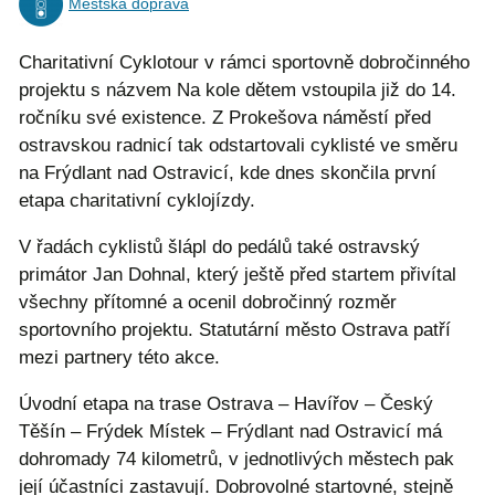
Městská doprava
Charitativní Cyklotour v rámci sportovně dobročinného
projektu s názvem Na kole dětem vstoupila již do 14.
ročníku své existence. Z Prokešova náměstí před
ostravskou radnicí tak odstartovali cyklisté ve směru
na Frýdlant nad Ostravicí, kde dnes skončila první
etapa charitativní cyklojízdy.
V řadách cyklistů šlápl do pedálů také ostravský
primátor Jan Dohnal, který ještě před startem přivítal
všechny přítomné a ocenil dobročinný rozměr
sportovního projektu. Statutární město Ostrava patří
mezi partnery této akce.
Úvodní etapa na trase Ostrava – Havířov – Český
Těšín – Frýdek Místek – Frýdlant nad Ostravicí má
dohromady 74 kilometrů, v jednotlivých městech pak
její účastníci zastavují. Dobrovolné startovné, stejně