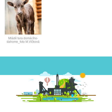
Mládě tura domácího-
dahome_foto M.Vlčková