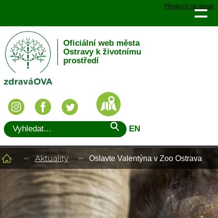
Přeskočit na obsah
Oficiální web města
Ostravy k životnímu
prostředí
EN
Aktuality
Oslavte Valentýna v Zoo Ostrava