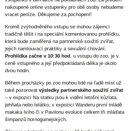
nakoupené online vstupenky pro obě osoby nebudeme
vracet peníze. Děkujeme za pochopení!
Kromě zvýhodněného vstupu se mohou zájemci
tradičně těšit i na speciální komentovanou prohlídku,
která bude zaměřená na partnerské soužití zvířat,
jejich namlouvací praktiky a sexuální chování.
Prohlídka začne v 10:30 hod
. u vstupu do zoo, je v
ceně vstupného a její předpokládaná délka je okolo
dvou hodin.
Během procházky po zoo mohou lidé na řadě míst už
také pozorovat
výsledky partnerského soužití zvířat
– v expozici Na statku jsou k vidění letošní kůzlata,
jehňata nebo telátko, v expozici Wanderu první mládě
makaka lvího či v Pavilonu evoluce celkem tři mláďata
šimpanzů hornoguinejských.