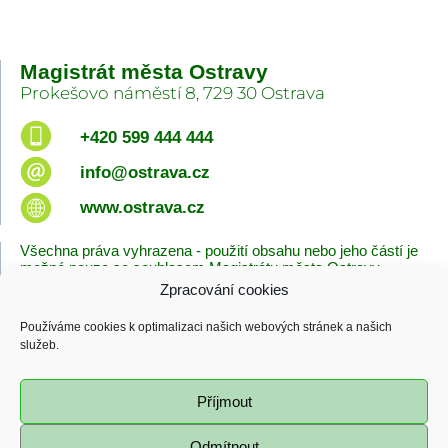
Magistrát města Ostravy
Prokešovo náměstí 8, 729 30 Ostrava
+420 599 444 444
info@ostrava.cz
www.ostrava.cz
Všechna práva vyhrazena - použití obsahu nebo jeho částí je
možné pouze se souhlasem Magistrátu města Ostravy.
Zpracování cookies
Úvodní stránka
Kontakty
Prohlášení o přístupnosti
Zásady cookies
Používáme cookies k optimalizaci našich webových stránek a našich
Poslední změna
služeb.
06.08.2026 - 10:09
Příjmout
Odmítnout