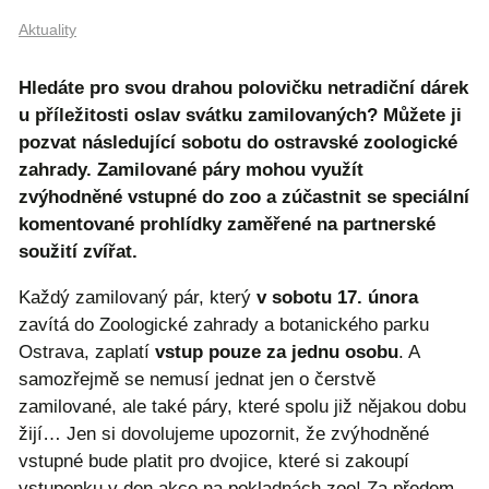
Aktuality
Hledáte pro svou drahou polovičku netradiční dárek
u příležitosti oslav svátku zamilovaných? Můžete ji
pozvat následující sobotu do ostravské zoologické
zahrady. Zamilované páry mohou využít
zvýhodněné vstupné do zoo a zúčastnit se speciální
komentované prohlídky zaměřené na partnerské
soužití zvířat.
Každý zamilovaný pár, který
v sobotu 17. února
zavítá do Zoologické zahrady a botanického parku
Ostrava, zaplatí
vstup pouze za jednu osobu
. A
samozřejmě se nemusí jednat jen o čerstvě
zamilované, ale také páry, které spolu již nějakou dobu
žijí… Jen si dovolujeme upozornit, že zvýhodněné
vstupné bude platit pro dvojice, které si zakoupí
vstupenku v den akce na pokladnách zoo! Za předem