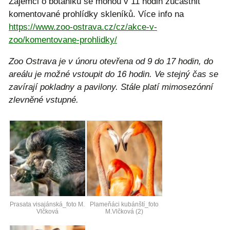
Zájemci o botaniku se mohou v 11 hodin zúčastnit
komentované prohlídky skleníků. Více info na
https://www.zoo-ostrava.cz/cz/akce-v-
zoo/komentovane-prohlidky/
Zoo Ostrava je v únoru otevřena od 9 do 17 hodin, do
areálu je možné vstoupit do 16 hodin. Ve stejný čas se
zavírají pokladny a pavilony. Stále platí mimosezónní
zlevněné vstupné.
Prasata visajánská_foto M.
Plameňáci kubánští_foto
Vlčková
M.Vlčková (2)