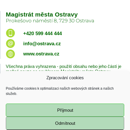
Magistrát města Ostravy
Prokešovo náměstí 8, 729 30 Ostrava
+420 599 444 444
info@ostrava.cz
www.ostrava.cz
Všechna práva vyhrazena - použití obsahu nebo jeho částí je
možné pouze se souhlasem Magistrátu města Ostravy.
Zpracování cookies
Úvodní stránka
Kontakty
Prohlášení o přístupnosti
Zásady cookies
Používáme cookies k optimalizaci našich webových stránek a našich
Poslední změna
služeb.
06.08.2026 - 10:09
Příjmout
Odmítnout