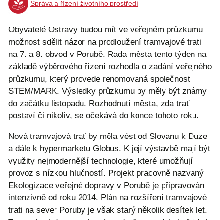
Správa a řízení životního prostředí
Obyvatelé Ostravy budou mít ve veřejném průzkumu
možnost sdělit názor na prodloužení tramvajové trati
na 7. a 8. obvod v Porubě. Rada města tento týden na
základě výběrového řízení rozhodla o zadání veřejného
průzkumu, který provede renomovaná společnost
STEM/MARK. Výsledky průzkumu by měly být známy
do začátku listopadu. Rozhodnutí města, zda trať
postaví či nikoliv, se očekává do konce tohoto roku.
Nová tramvajová trať by měla vést od Slovanu k Duze
a dále k hypermarketu Globus. K její výstavbě mají být
využity nejmodernější technologie, které umožňují
provoz s nízkou hlučností. Projekt pracovně nazvaný
Ekologizace veřejné dopravy v Porubě je připravován
intenzivně od roku 2014. Plán na rozšíření tramvajové
trati na sever Poruby je však starý několik desítek let.