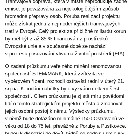
Tramvajová doprava, která v místě neprodukuje žádné
emise, je považována za nejekologičtějším způsob
hromadné přepravy osob. Poruba realizací projektu
může získat jednu z nejmodernějších tramvajových
tratí v Evropě. Celý projekt za přibližně miliardu korun
by měl být z až 85 % financován z prostředků
Evropské unie a v současné době se nachází
v procesu posuzování vlivu na životní prostředí (EIA).
O zadání průzkumu veřejného mínění renomovanou
společností STEM/MARK, která zvítězila ve
výběrovém řízení, rozhodli ostravští radní v úterý 21.
srpna. K podání nabídky bylo vyzváno celkem šest
společností. Cílem průzkumu je zjistit míru povědomí
lidí o tomto strategickém projektu města a zmapovat
jejich osobní postoj k němu. Výsledky průzkumu,
v němž bude dotázáno minimálně 1500 Ostravanů ve
věku od 18 do 75 let, převážně z Poruby a Pustkovce,
budou k dispozici do devíti týdnů od podpisu smlouvy.