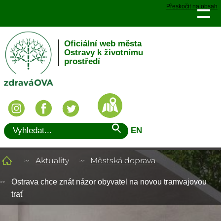
Přeskočit na obsah
Oficiální web města
Ostravy k životnímu
prostředí
EN
Aktuality
Městská doprava
Ostrava chce znát názor obyvatel na novou tramvajovou
trať