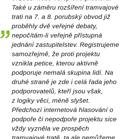
Také u záměru rozšíření tramvajové
trati na 7. a 8. porubský obvod již
proběhly dvě veřejné debaty,
nepočítám-li veřejně přístupná
jednání zastupitelstev. Registrujeme
samozřejmě, že proti projektu
vznikla petice, kterou aktivně
podporuje nemalá skupina lidí. Na
druhé straně je zde i celá řada jeho
podporovatelů, kteří jsou však,
z logiky věci, méně slyšet.
Předchozí internetová hlasování o
podpoře či nepodpoře projektu sice
vždy vyzněla ve prospěch
tramvajové tratě, ta ale nemůžeme