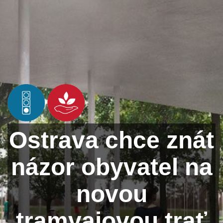
Ostrava chce znát
názor obyvatel na
novou
tramvajovou trať