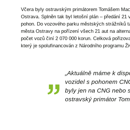
Včera byly ostravským primátorem Tomášem Macur
Ostrava. Splněn tak byl letošní plán – předání 21 
pohon. Do vozového parku městských strážníků ta
města Ostravy na pořízení všech 21 aut na alternat
počet vozů činí 2 070 000 korun. Celková pořizova
který je spolufinancován z Národního programu Živ
„
Aktuálně máme k dispoz
vozidel s pohonem CNG.
byly jen na CNG nebo se
ostravský primátor To