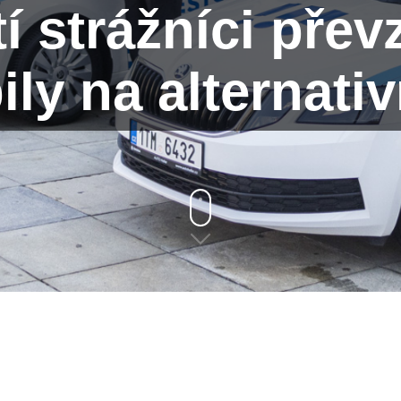
í strážníci přev
ly na alternati