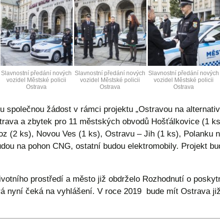
Slavnostní předání nových
Slavnostní předání nových
Slavnostní předání nových
vozidel Městské policii
vozidel Městské policii
vozidel Městské policii
Ostrava
Ostrava
Ostrava
u společnou žádost v rámci projektu „Ostravou na alternativ
Ostrava a zbytek pro 11 městských obvodů Hošťálkovice (1 ks
z (2 ks), Novou Ves (1 ks), Ostravu – Jih (1 ks), Polanku 
 budou na pohon CNG, ostatní budou elektromobily. Projekt 
tního prostředí a město již obdrželo Rozhodnutí o poskytnu
rá nyní čeká na vyhlášení. V roce 2019 bude mít Ostrava již