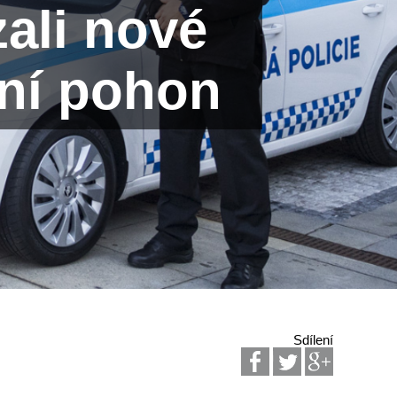
zali nové
vní pohon
Sdílení