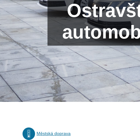
Ostravšt
automobi
Městská doprava