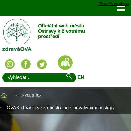
Přeskočit na obsah
Oficiální web města
Ostravy k životnímu
prostředí
EN
Aktuality
OVAK chrání své zaměstnance inovativními postupy