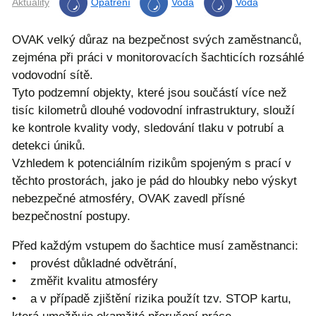
Aktuality
Opatření
Voda
Voda
OVAK velký důraz na bezpečnost svých zaměstnanců,
zejména při práci v monitorovacích šachticích rozsáhlé
vodovodní sítě.
Tyto podzemní objekty, které jsou součástí více než
tisíc kilometrů dlouhé vodovodní infrastruktury, slouží
ke kontrole kvality vody, sledování tlaku v potrubí a
detekci úniků.
Vzhledem k potenciálním rizikům spojeným s prací v
těchto prostorách, jako je pád do hloubky nebo výskyt
nebezpečné atmosféry, OVAK zavedl přísné
bezpečnostní postupy.
Před každým vstupem do šachtice musí zaměstnanci:
• provést důkladné odvětrání,
• změřit kvalitu atmosféry
• a v případě zjištění rizika použít tzv. STOP kartu,