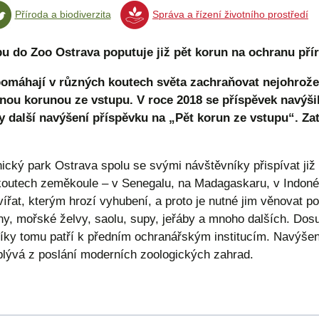
Příroda a biodiverzita
Správa a řízení životního prostředí
pu do Zoo Ostrava poputuje již pět korun na ochranu pří
pomáhají v různých koutech světa zachraňovat nejohrože
dnou korunou ze vstupu. V roce 2018 se příspěvek navýšil
vy další navýšení příspěvku na „Pět korun ze vstupu“. Z
cký park Ostrava spolu se svými návštěvníky přispívat již
koutech zeměkoule – v Senegalu, na Madagaskaru, v Indonés
ířat, kterým hrozí vyhubení, a proto je nutné jim věnovat p
ny, mořské želvy, saolu, supy, jeřáby a mnoho dalších. Dos
íky tomu patří k předním ochranářským institucím. Navýšení
yplývá z poslání moderních zoologických zahrad.