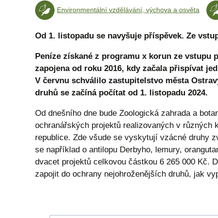
Environmentální vzdělávání, výchova a osvěta
Od 1. listopadu se navyšuje příspěvek. Ze vstu
Peníze získané z programu x korun ze vstupu 
zapojena od roku 2016, kdy začala přispívat je
V červnu schválilo zastupitelstvo města Ostra
druhů se začíná počítat od 1. listopadu 2024.
Od dnešního dne bude Zoologická zahrada a botani
ochranářských projektů realizovaných v různých 
republice. Zde všude se vyskytují vzácné druhy zv
se například o antilopu Derbyho, lemury, oranguta
dvacet projektů celkovou částkou 6 265 000 Kč. D
zapojit do ochrany nejohroženějších druhů, jak v