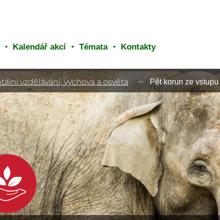
Kalendář akcí
Témata
Kontakty
ální vzdělávání, výchova a osvěta
Pět korun ze vstup