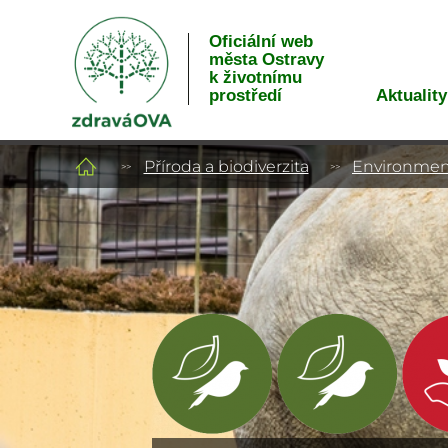
Oficiální web
města Ostravy
k životnímu
Aktuality
prostředí
Příroda a biodiverzita
Environment