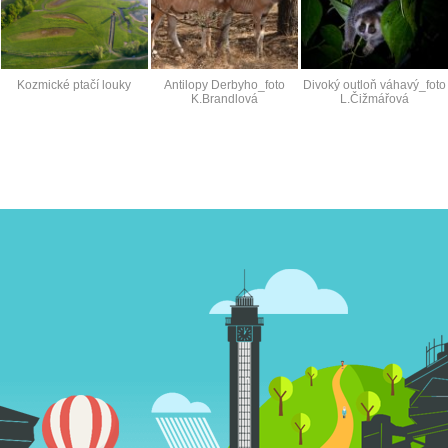
Kozmické ptačí louky
Antilopy Derbyho_foto
Divoký outloň váhavý_foto
K.Brandlová
L.Čižmářová