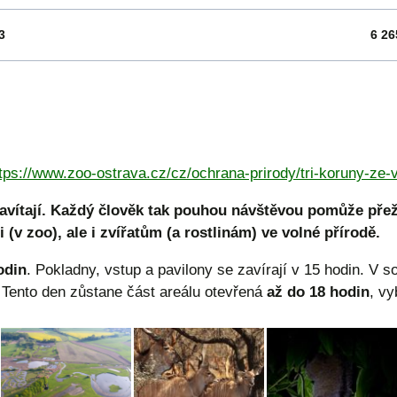
3
6 26
tps://www.zoo-ostrava.cz/cz/ochrana-prirody/tri-koruny-ze-
avítají. Každý člověk tak pouhou návštěvou pomůže pře
v zoo), ale i zvířatům (a rostlinám) ve volné přírodě.
odin
. Pokladny, vstup a pavilony se zavírají v 15 hodin. V s
 Tento den zůstane část areálu otevřená
až do 18 hodin
, v