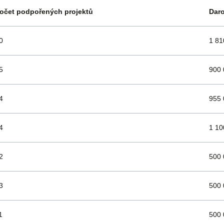
očet podpořených projektů
Dar
0
1 81
5
900 
4
955 
4
1 10
2
500 
3
500 
1
500 