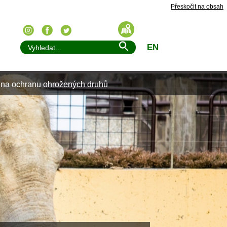
Přeskočit na obsah
EN
u na ochranu ohrožených druhů