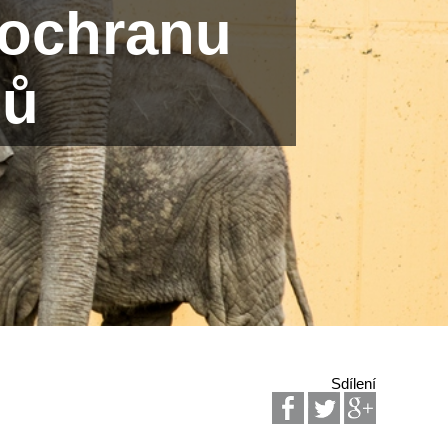
 ochranu
hů
Sdílení