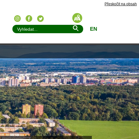
Přeskočit na obsah
EN