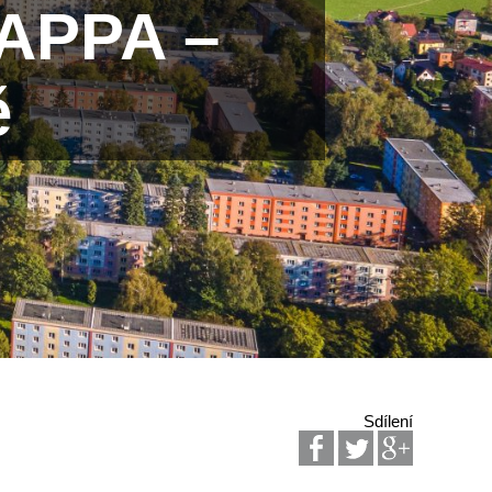
MAPPA –
ě
Sdílení