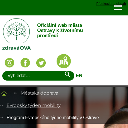
Přeskočit na obsah
Oficiální web města
Ostravy k životnímu
prostředí
EN
Městská doprava
Evropský týden mobility
Program Evropského týdne mobility v Ostravě