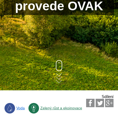
provede OVAK
Sdílení
Voda
Zelený růst a ekoinovace