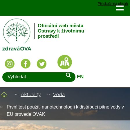
Přeskočit na obsah
Oficiální web města
Ostravy k životnímu
prostředí
EN
Aktuality
Voda
První test použití nanotechnologií k distribuci pitné vody v
EU provede OVAK