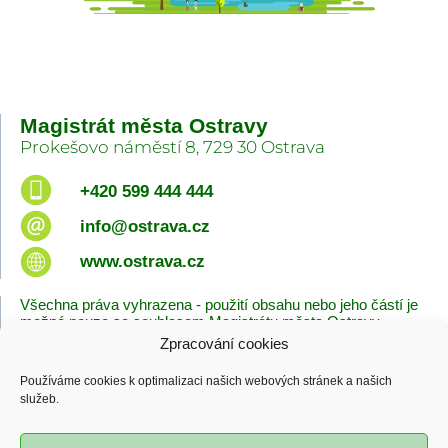
Magistrát města Ostravy
Prokešovo náměstí 8, 729 30 Ostrava
+420 599 444 444
info@ostrava.cz
www.ostrava.cz
Všechna práva vyhrazena - použití obsahu nebo jeho částí je
možné pouze se souhlasem Magistrátu města Ostravy.
Zpracování cookies
Úvodní stránka
Kontakty
Prohlášení o přístupnosti
Zásady cookies
Používáme cookies k optimalizaci našich webových stránek a našich
Poslední změna
služeb.
06.08.2026 - 10:09