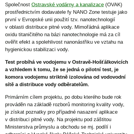
Společnost
Ostravské vodárny a kanalizace
(OVAK)
prostřednictvím dodavatele fy NANO Zone testuje jako
první v Evropské unii použití tzv. nanotechnologií
v oblasti distribuce pitné vody. Mimořádná aplikace
oxidu titaničitého na bázi nanotechnologie má za cíl
ověřit efekt a spolehlivost nanonástřiku ve vztahu na
hygienickou stabilizaci vody.
Test probíhá ve vodojemu v Ostravě-Hošťálkovicích
a vzhledem k tomu, že se jedná o pilotní test, je
komora vodojemu striktně izolována od vodovodní
sítě a distribuce vody odběratelům.
Primárním cílem projektu, po dobu kterého bude rok
prováděn na základě rozborů monitoring kvality vody,
je získat poznatky pro případné nasazení aplikace
v distribuci pitné vody. Na projektu pod záštitou
Ministerstva průmyslu a obchodu se mj. podílí i