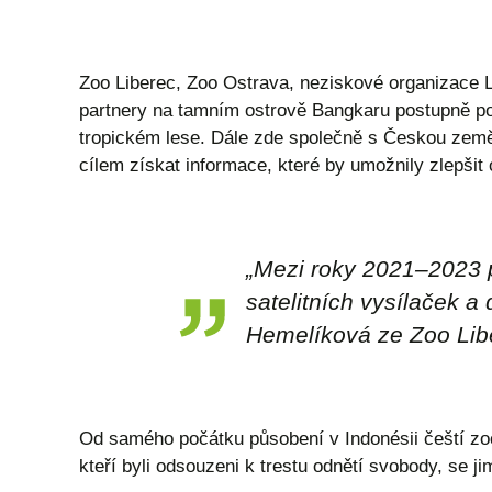
Zoo Liberec, Zoo Ostrava, neziskové organizace L
partnery na tamním ostrově Bangkaru postupně po
tropickém lese. Dále zde společně s Českou zeměd
cílem získat informace, které by umožnily zlepši
„
Mezi roky 2021–2023 p
satelitních vysílaček 
Hemelíková ze Zoo Libe
Od samého počátku působení v Indonésii čeští zool
kteří byli odsouzeni k trestu odnětí svobody, se jim