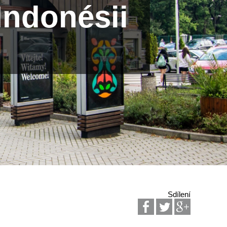
Indonésii
Sdílení