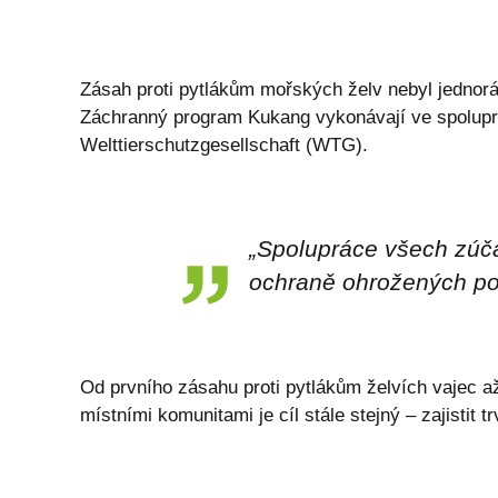
Zásah proti pytlákům mořských želv nebyl jednoráz
Záchranný program Kukang vykonávají ve spoluprá
Welttierschutzgesellschaft (WTG).
„
Spolupráce všech zúča
ochraně ohrožených po
Od prvního zásahu proti pytlákům želvích vajec 
místními komunitami je cíl stále stejný – zajistit