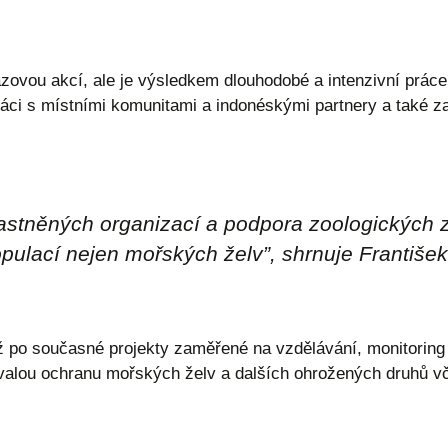
ovou akcí, ale je výsledkem dlouhodobé a intenzivní práce,
ci s místními komunitami a indonéskými partnery a také z
stněných organizací a podpora zoologických zah
pulací nejen mořských želv
”, shrnuje Františe
až po současné projekty zaměřené na vzdělávání, monitorin
 trvalou ochranu mořských želv a dalších ohrožených druhů vč