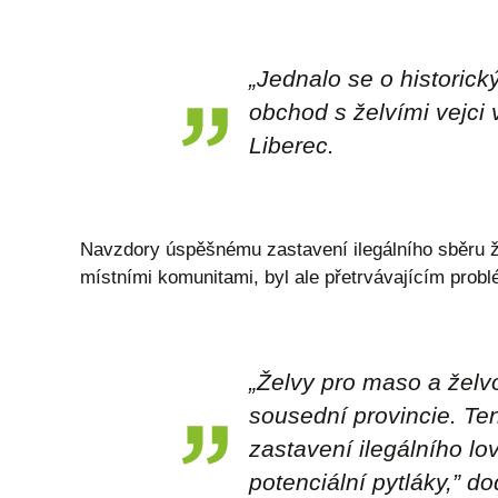
„
Jednalo se o historick
obchod s želvími vejci 
Liberec.
Navzdory úspěšnému zastavení ilegálního sběru ž
místními komunitami, byl ale přetrvávajícím probl
„
Želvy pro maso a želvo
sousední provincie. Te
zastavení ilegálního lo
potenciální pytláky
,” d