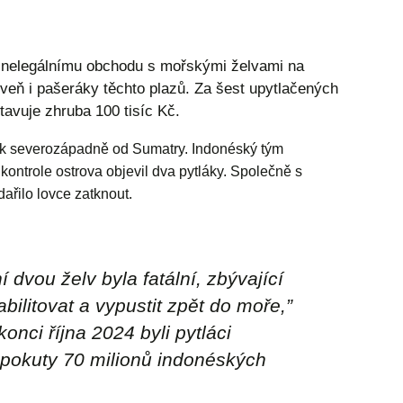
ti nelegálnímu obchodu s mořskými želvami na
oveň i pašeráky těchto plazů. Za šest upytlačených
tavuje zhruba 100 tisíc Kč.
yak severozápadně od Sumatry. Indonéský tým
kontrole ostrova objevil dva pytláky. Společně s
řilo lovce zatknout.
í dvou želv byla fatální, zbývající
bilitovat a vypustit zpět do moře
,”
onci října 2024 byli pytláci
 pokuty 70 milionů indonéských