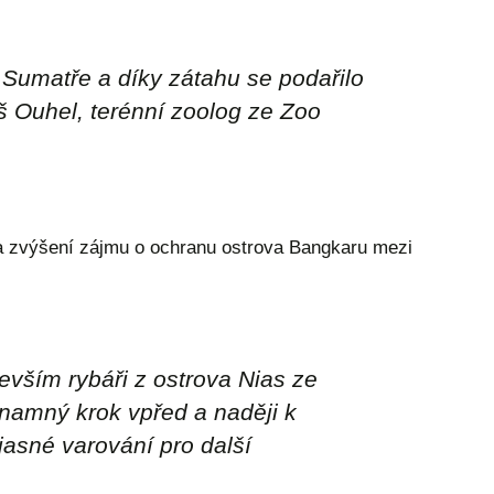
a Sumatře a díky zátahu se podařilo
š Ouhel, terénní zoolog ze Zoo
a zvýšení zájmu o ochranu ostrova Bangkaru mezi
evším rybáři z ostrova Nias ze
znamný krok vpřed a naději k
jasné varování pro další