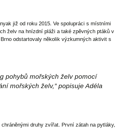
yak již od roku 2015. Ve spolupráci s místními
h želv na hnízdní pláži a také zpěvných ptáků v
Brno odstartovaly několik výzkumných aktivit s
ing pohybů mořských želv pomocí
vání mořských želv
,” popisuje Adéla
 chráněnými druhy zvířat. První zátah na pytláky,