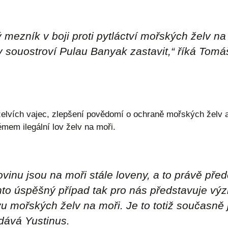
ý mezník v boji proti pytláctví mořských želv n
v souostroví Pulau Banyak zastavit
,“ říká Tomá
elvích vajec, zlepšení povědomí o ochraně mořských želv 
émem ilegální lov želv na moři.
vinu jsou na moři stále loveny, a to právě před
nto úspěšný případ tak pro nás představuje vý
vu mořských želv na moři. Je to totiž současně 
odává Yustinus.