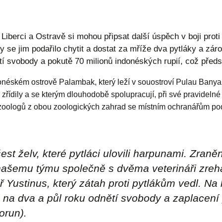
 Liberci a Ostravě si mohou připsat další úspěch v boji pro
y se jim podařilo chytit a dostat za mříže dva pytláky a zár
ětí svobody a pokutě 70 milionů indonéských rupií, což předs
ndonéském ostrově Palambak, který leží v souostroví Pulau Ban
řídily a se kterým dlouhodobě spolupracují, při své pravidelné 
zoologů z obou zoologických zahrad se místním ochranářům poda
st želv, které pytláci ulovili harpunami. Zraněn
 našemu týmu společně s dvěma veterináři zreha
 Yustinus, který zátah proti pytlákům vedl. Na k
na dva a půl roku odnětí svobody a zaplacení
orun).