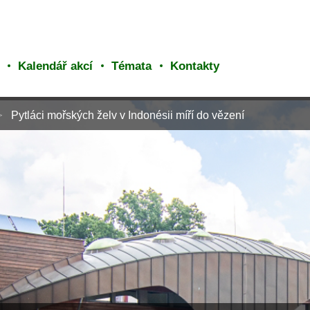
Kalendář akcí
Témata
Kontakty
Pytláci mořských želv v Indonésii míří do vězení