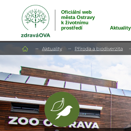
Oficiální web
města Ostravy
k životnímu
Aktuality
prostředí
Aktuality
Příroda a biodiverzita