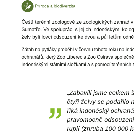
Příroda a biodiverzita
Čeští terénní zoologové ze zoologických zahrad v
Sumatře. Ve spolupráci s jejich indonéskými koleg
želv byli lovci odsouzeni ke dvou a půl letům odn
Zátah na pytláky proběhl v červnu tohoto roku na i
ochranářů, který Zoo Liberec a Zoo Ostrava společně z
indonéskými státními složkami a s pomocí terénních 
„
Zabavili jsme celkem še
čtyři želvy se podařilo
říká indonéský ochranář
pravomocně odsouzeni 
rupií (zhruba 100 000 k