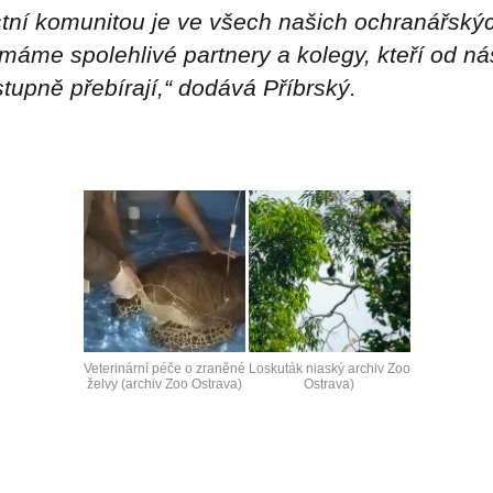
tní komunitou je ve všech našich ochranářskýc
 máme spolehlivé partnery a kolegy, kteří od ná
tupně přebírají,
“ dodává Příbrský.
Veterinární péče o zraněné
Loskuták niaský archiv Zoo
želvy (archiv Zoo Ostrava)
Ostrava)