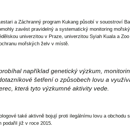
estari a Záchranný program Kukang působí v souostroví Ban
mohly zavést pravidelný a systematický monitoring mořskýc
ělskou univerzitou v Praze, univerzitou Syiah Kuala a Zoo 
t ochranu mořských želv v místě.
robíhal například genetický výzkum, monitor
a dotazníkové šetření o způsobech lovu a využí
rec, která tyto výzkumné aktivity vede.
ogové také aktivně bojují proti ilegálnímu lovu a obchodu s
 podařil již v roce 2015.