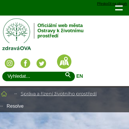
Přeskočit na obsah
Oficiální web města
Ostravy k životnímu
prostředí
EN
Správa a řízení životního prostředí
Resolve