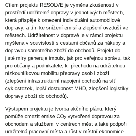
Cílem projektu RESOLVE je výměna zkušeností v
prostředí udržitelné dopravy v jednotlivých městech,
která přispěje k omezení individuální automobilové
dopravy, a tím ke snížení emisí a zlepšení ovzduší ve
městech. Udržitelnost v dopravě je v rámci projektu
myšlena v souvislosti s cestami občanů za nákupy a
dopravou samotného zboží do obchodů. Projekt do
jisté míry generuje impuls, jak pro veřejnou správu, tak
pro občany a podnikatele, k přechodu na udržitelnou
nízkouhlíkovou mobilitu přepravy osob i zboží
(zlepšení infrastrukturní napojení obchodů na síť
cyklostezek, lepší dostupnost MHD, zlepšení logistiky
dopravy zboží do obchodů).
Výstupem projektu je tvorba akčního plánu, který
pomůže omezit emise CO
vytvořené dopravou za
2
obchodem a službami v centrech měst a také podpoří
udržitelná pracovní místa a růst v místní ekonomice