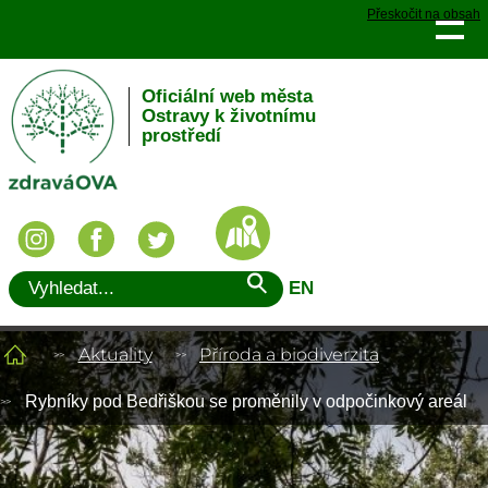
Přeskočit na obsah
Oficiální web města
Ostravy k životnímu
prostředí
EN
Aktuality
Příroda a biodiverzita
Rybníky pod Bedřiškou se proměnily v odpočinkový areál