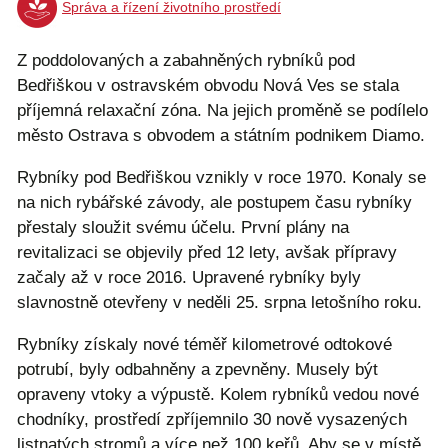
Správa a řízení životního prostředí
Z poddolovaných a zabahněných rybníků pod
Bedřiškou v ostravském obvodu Nová Ves se stala
příjemná relaxační zóna. Na jejich proměně se podílelo
město Ostrava s obvodem a státním podnikem Diamo.
Rybníky pod Bedřiškou vznikly v roce 1970. Konaly se
na nich rybářské závody, ale postupem času rybníky
přestaly sloužit svému účelu. První plány na
revitalizaci se objevily před 12 lety, avšak přípravy
začaly až v roce 2016. Upravené rybníky byly
slavnostně otevřeny v neděli 25. srpna letošního roku.
Rybníky získaly nové téměř kilometrové odtokové
potrubí, byly odbahněny a zpevněny. Musely být
opraveny vtoky a výpustě. Kolem rybníků vedou nové
chodníky, prostředí zpříjemnilo 30 nově vysazených
listnatých stromů a více než 100 keřů. Aby se v místě