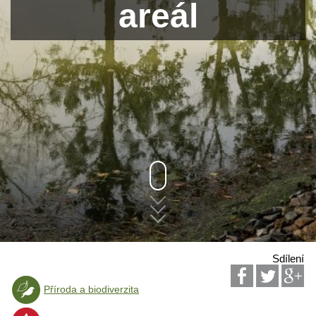
areál
Sdílení
Příroda a biodiverzita