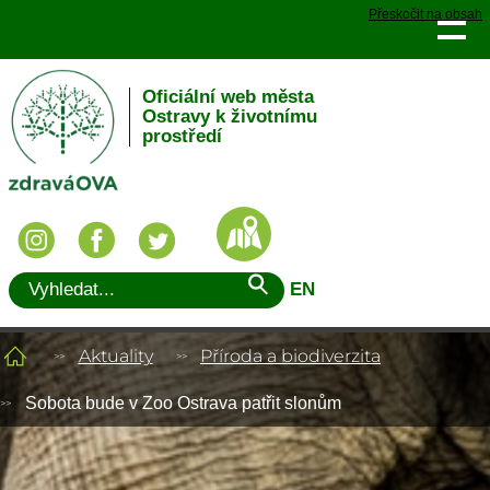
Přeskočit na obsah
Oficiální web města
Ostravy k životnímu
prostředí
EN
Aktuality
Příroda a biodiverzita
Sobota bude v Zoo Ostrava patřit slonům