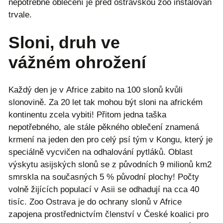
nepotřebné oblečení je před ostravskou zoo instalován
trvale.
Sloni, druh ve
vážném ohrožení
Každý den je v Africe zabito na 100 slonů kvůli
slonovině. Za 20 let tak mohou být sloni na africkém
kontinentu zcela vybiti! Přitom jedna taška
nepotřebného, ale stále pěkného oblečení znamená
krmení na jeden den pro celý psí tým v Kongu, který je
speciálně vycvičen na odhalování pytláků. Oblast
výskytu asijských slonů se z původních 9 milionů km2
smrskla na současných 5 % původní plochy! Počty
volně žijících populací v Asii se odhadují na cca 40
tisíc. Zoo Ostrava je do ochrany slonů v Africe
zapojena prostřednictvím členství v České koalici pro