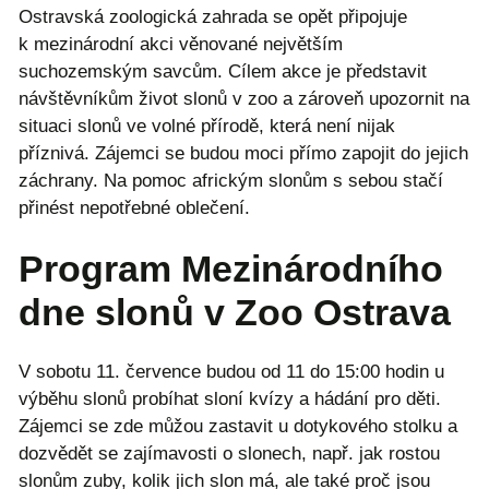
Ostravská zoologická zahrada se opět připojuje
k mezinárodní akci věnované největším
suchozemským savcům. Cílem akce je představit
návštěvníkům život slonů v zoo a zároveň upozornit na
situaci slonů ve volné přírodě, která není nijak
příznivá. Zájemci se budou moci přímo zapojit do jejich
záchrany. Na pomoc africkým slonům s sebou stačí
přinést nepotřebné oblečení.
Program Mezinárodního
dne slonů v Zoo Ostrava
V sobotu 11. července budou od 11 do 15:00 hodin u
výběhu slonů probíhat sloní kvízy a hádání pro děti.
Zájemci se zde můžou zastavit u dotykového stolku a
dozvědět se zajímavosti o slonech, např. jak rostou
slonům zuby, kolik jich slon má, ale také proč jsou