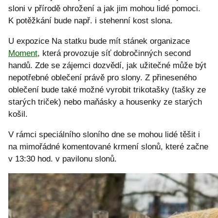
sloni v přírodě ohrožení a jak jim mohou lidé pomoci.
K potěžkání bude např. i stehenní kost slona.
U expozice Na statku bude mít stánek organizace
Moment
, která provozuje síť dobročinných second
handů. Zde se zájemci dozvědí, jak užitečné může být
nepotřebné oblečení právě pro slony. Z přineseného
oblečení bude také možné vyrobit trikotašky (tašky ze
starých triček) nebo maňásky a housenky ze starých
košil.
V rámci speciálního sloního dne se mohou lidé těšit i
na mimořádné komentované krmení slonů, které začne
v 13:30 hod. v pavilonu slonů.