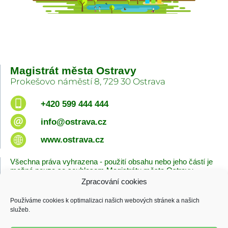
Magistrát města Ostravy
Prokešovo náměstí 8, 729 30 Ostrava
+420 599 444 444
info@ostrava.cz
www.ostrava.cz
Všechna práva vyhrazena - použití obsahu nebo jeho částí je
možné pouze se souhlasem Magistrátu města Ostravy.
Zpracování cookies
Úvodní stránka
Kontakty
Prohlášení o přístupnosti
Zásady cookies
Používáme cookies k optimalizaci našich webových stránek a našich
Poslední změna
služeb.
06.08.2026 - 10:09