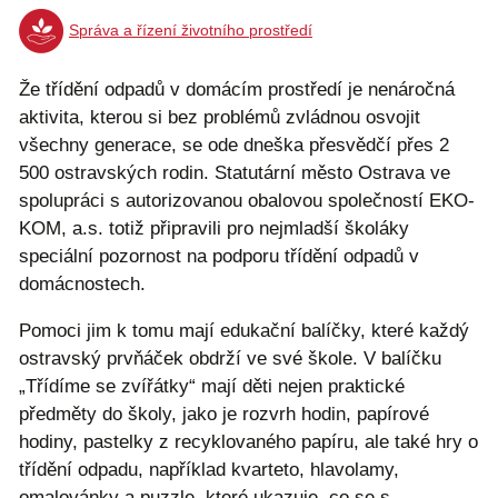
Správa a řízení životního prostředí
Že třídění odpadů v domácím prostředí je nenáročná
aktivita, kterou si bez problémů zvládnou osvojit
všechny generace, se ode dneška přesvědčí přes 2
500 ostravských rodin. Statutární město Ostrava ve
spolupráci s autorizovanou obalovou společností EKO-
KOM, a.s. totiž připravili pro nejmladší školáky
speciální pozornost na podporu třídění odpadů v
domácnostech.
Pomoci jim k tomu mají edukační balíčky, které každý
ostravský prvňáček obdrží ve své škole. V balíčku
„Třídíme se zvířátky“ mají děti nejen praktické
předměty do školy, jako je rozvrh hodin, papírové
hodiny, pastelky z recyklovaného papíru, ale také hry o
třídění odpadu, například kvarteto, hlavolamy,
omalovánky a puzzle, které ukazuje, co se s