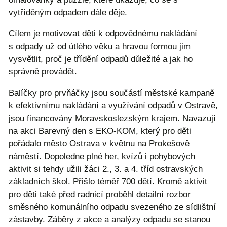
vytříděným odpadem dále děje.
Cílem je motivovat děti k odpovědnému nakládání
s odpady už od útlého věku a hravou formou jim
vysvětlit, proč je třídění odpadů důležité a jak ho
správně provádět.
Balíčky pro prvňáčky jsou součástí městské kampaně
k efektivnímu nakládání a využívání odpadů v Ostravě,
jsou financovány Moravskoslezským krajem. Navazují
na akci Barevný den s EKO-KOM, který pro děti
pořádalo město Ostrava v květnu na Prokešově
náměstí. Dopoledne plné her, kvízů i pohybových
aktivit si tehdy užili žáci 2., 3. a 4. tříd ostravských
základních škol. Přišlo téměř 700 dětí. Kromě aktivit
pro děti také před radnicí proběhl detailní rozbor
směsného komunálního odpadu svezeného ze sídlištní
zástavby. Záběry z akce a analýzy odpadu se stanou