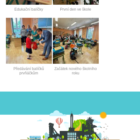
Edukační balíčky
První den ve škole
Předávání balíčků
Začátek nového školního
prvňáčkům
roku