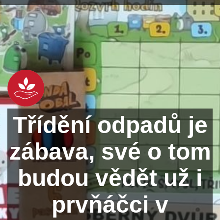
Třídění odpadů je
zábava, své o tom
budou vědět už i
prvňáčci v