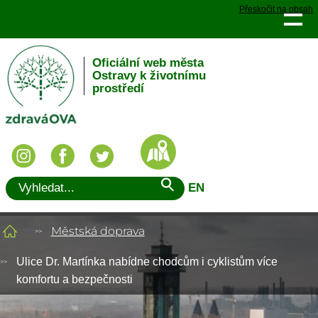
Přeskočit na obsah
Oficiální web města
Ostravy k životnímu
prostředí
EN
Městská doprava
Ulice Dr. Martínka nabídne chodcům i cyklistům více
komfortu a bezpečnosti