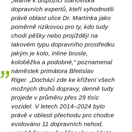
„Máme k dispozici stanoviska
dopravních expertů, kteří vyhodnotili
právě oblast ulice Dr. Martínka jako
poměrně rizikovou pro ty, kdo tudy
chodí pěšky nebo projíždějí na
takovém typu dopravního prostředku
jakým je kolo, inline brusle,
koloběžka a podobné,“
poznamenal
náměstek primátora Břetislav
Riger.
„Dochází zde ke křížení všech
možných druhů dopravy, denně tudy
projede v průměru přes 29 tisíc
vozidel. V letech 2014–2024 bylo
právě v oblasti přechodu pro chodce
evidováno 11 dopravních nehod,