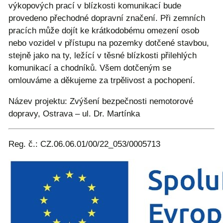
výkopových prací v blízkosti komunikací bude
provedeno přechodné dopravní značení. Při zemních
pracích může dojít ke krátkodobému omezení osob
nebo vozidel v přístupu na pozemky dotčené stavbou,
stejně jako na ty, ležící v těsné blízkosti přilehlých
komunikací a chodníků. Všem dotčeným se
omlouváme a děkujeme za trpělivost a pochopení.
Název projektu: Zvýšení bezpečnosti nemotorové
dopravy, Ostrava – ul. Dr. Martínka
Reg. č.: CZ.06.06.01/00/22_053/0005713