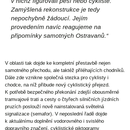
v nichž figurovali pěší nebo cyklisté.
Zamýšlená rekonstrukce je tedy
nepochybně žádoucí. Jejím
provedením navíc reagujeme na
připomínky samotných Ostravanů.“
V oblasti tak dojde ke kompletní přestavbě nejen
samotného přechodu, ale taktéž přiléhajících chodníků.
Dále zde vznikne společná stezka pro cyklisty i
chodce, na níž přibude nový cyklistický přejezd.
K potřebě bezpečného překonání zdejší obousměrné
tramvajové trati a cesty o čtyřech silničních jízdních
pruzích poslouží nově nainstalovaná světelná
signalizace (semafor). V neposlední řadě dojde
k aktuálnímu doplnění vodorovného i svislého
dopravního značení, cyklistické piktogramy