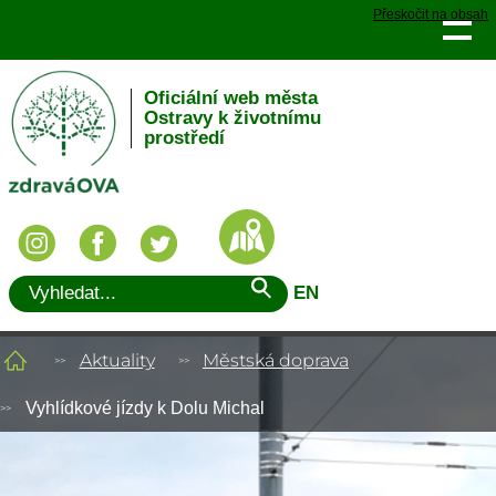
Přeskočit na obsah
Oficiální web města
Ostravy k životnímu
prostředí
EN
Aktuality
Městská doprava
Vyhlídkové jízdy k Dolu Michal