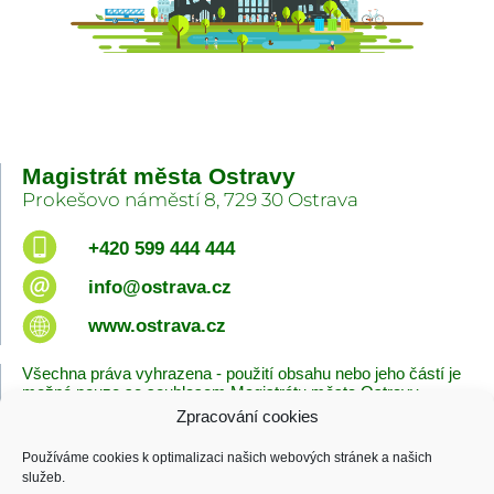
Magistrát města Ostravy
Prokešovo náměstí 8, 729 30 Ostrava
+420 599 444 444
info@ostrava.cz
www.ostrava.cz
Všechna práva vyhrazena - použití obsahu nebo jeho částí je
možné pouze se souhlasem Magistrátu města Ostravy.
Zpracování cookies
Úvodní stránka
Kontakty
Prohlášení o přístupnosti
Zásady cookies
Používáme cookies k optimalizaci našich webových stránek a našich
Poslední změna
služeb.
06.08.2026 - 08:38