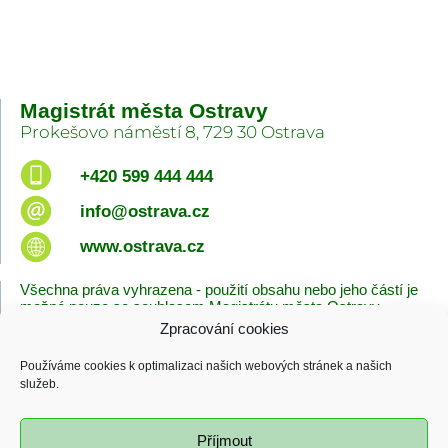
Magistrát města Ostravy
Prokešovo náměstí 8, 729 30 Ostrava
+420 599 444 444
info@ostrava.cz
www.ostrava.cz
Všechna práva vyhrazena - použití obsahu nebo jeho částí je
možné pouze se souhlasem Magistrátu města Ostravy.
Zpracování cookies
Úvodní stránka
Kontakty
Prohlášení o přístupnosti
Zásady cookies
Používáme cookies k optimalizaci našich webových stránek a našich
Poslední změna
služeb.
06.08.2026 - 10:09
Příjmout