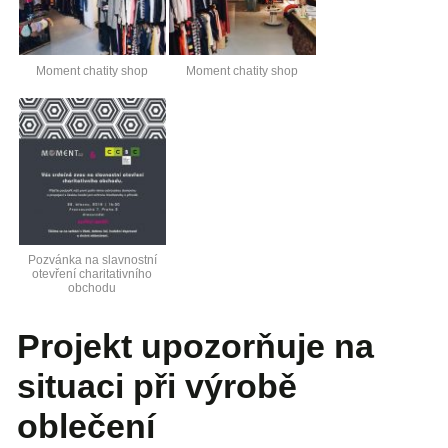
Moment chatity shop
Moment chatity shop
Pozvánka na slavnostní
otevření charitativního
obchodu
Projekt upozorňuje na
situaci při výrobě
oblečení