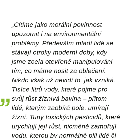
„Cítíme jako morální povinnost
upozornit i na environmentální
problémy. Především mladí lidé se
stávají otroky moderní doby, kdy
jsme zcela otevřeně manipulováni
tím, co máme nosit za oblečení.
Nikdo však už nevidí to, jak vzniká.
Tisíce litrů vody, které pojme pro
svůj růst žíznivá bavlna – přitom
lidé, kterým zaobírá pole, umírají
žízní. Tuny toxických pesticidů, které
urychlují její růst, nicméně zamořují
vodu, kterou by normálně pili lidé či