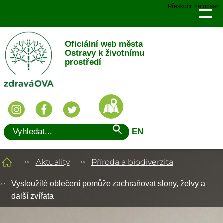
Přeskočit na obsah
Oficiální web města
Ostravy k životnímu
prostředí
EN
Aktuality
Příroda a biodiverzita
Vysloužilé oblečení pomůže zachraňovat slony, želvy a
další zvířata