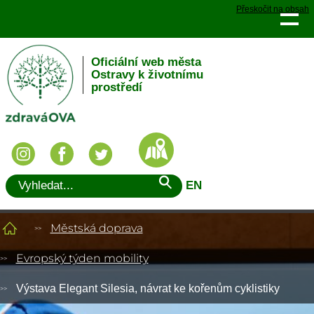
Přeskočit na obsah
Oficiální web města
Ostravy k životnímu
prostředí
EN
Městská doprava
Evropský týden mobility
Výstava Elegant Silesia, návrat ke kořenům cyklistiky