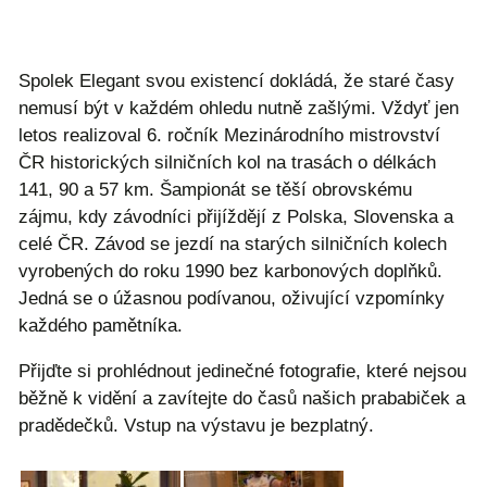
Spolek Elegant svou existencí dokládá, že staré časy
nemusí být v každém ohledu nutně zašlými. Vždyť jen
letos realizoval 6. ročník Mezinárodního mistrovství
ČR historických silničních kol na trasách o délkách
141, 90 a 57 km. Šampionát se těší obrovskému
zájmu, kdy závodníci přijíždějí z Polska, Slovenska a
celé ČR. Závod se jezdí na starých silničních kolech
vyrobených do roku 1990 bez karbonových doplňků.
Jedná se o úžasnou podívanou, oživující vzpomínky
každého pamětníka.
Přijďte si prohlédnout jedinečné fotografie, které nejsou
běžně k vidění a zavítejte do časů našich prababiček a
pradědečků. Vstup na výstavu je bezplatný.