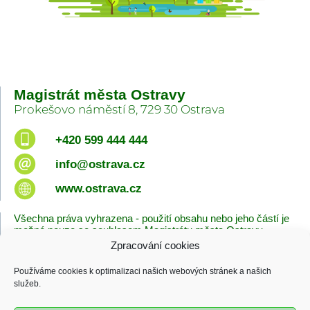
Magistrát města Ostravy
Prokešovo náměstí 8, 729 30 Ostrava
+420 599 444 444
info@ostrava.cz
www.ostrava.cz
Všechna práva vyhrazena - použití obsahu nebo jeho částí je
možné pouze se souhlasem Magistrátu města Ostravy.
Zpracování cookies
Úvodní stránka
Kontakty
Prohlášení o přístupnosti
Zásady cookies
Používáme cookies k optimalizaci našich webových stránek a našich
Poslední změna
služeb.
06.08.2026 - 10:09