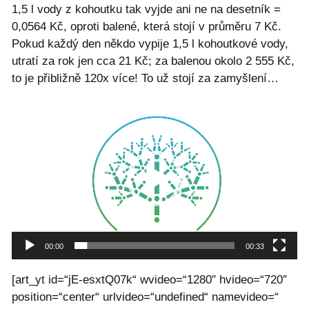
1,5 l vody z kohoutku tak vyjde ani ne na desetník =
0,0564 Kč, oproti balené, která stojí v průměru 7 Kč.
Pokud každý den někdo vypije 1,5 l kohoutkové vody,
utratí za rok jen cca 21 Kč; za balenou okolo 2 555 Kč,
to je přibližně 120x více! To už stojí za zamyšlení…
Video
přehrávač
00:00
00:33
[art_yt id=“jE-esxtQ07k“ wvideo=“1280″ hvideo=“720″
position=“center“ urlvideo=“undefined“ namevideo=“