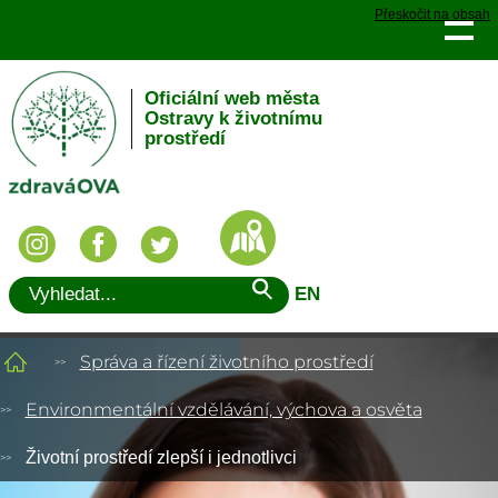
Přeskočit na obsah
Oficiální web města
Ostravy k životnímu
prostředí
EN
Správa a řízení životního prostředí
Environmentální vzdělávání, výchova a osvěta
Životní prostředí zlepší i jednotlivci