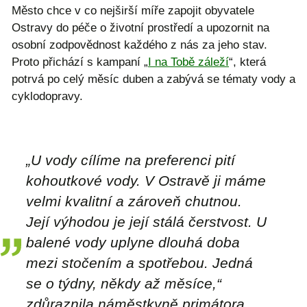
Město chce v co nejširší míře zapojit obyvatele
Ostravy do péče o životní prostředí a upozornit na
osobní zodpovědnost každého z nás za jeho stav.
Proto přichází s kampaní „
I na Tobě záleží
“, která
potrvá po celý měsíc duben a zabývá se tématy vody a
cyklodopravy.
„U vody cílíme na preferenci pití
kohoutkové vody. V Ostravě ji máme
velmi kvalitní a zároveň chutnou.
Její výhodou je její stálá čerstvost. U
balené vody uplyne dlouhá doba
mezi stočením a spotřebou. Jedná
se o týdny, někdy až měsíce,“
zdůraznila náměstkyně primátora