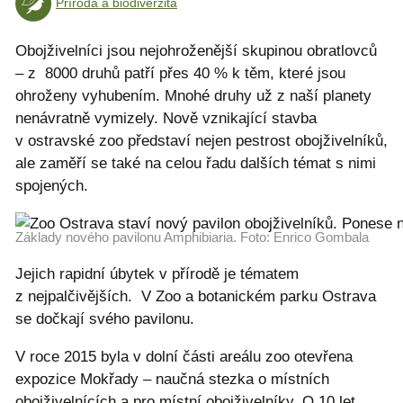
Příroda a biodiverzita
Obojživelníci jsou nejohroženější skupinou obratlovců
– z 8000 druhů patří přes 40 % k těm, které jsou
ohroženy vyhubením. Mnohé druhy už z naší planety
nenávratně vymizely. Nově vznikající stavba
v ostravské zoo představí nejen pestrost obojživelníků,
ale zaměří se také na celou řadu dalších témat s nimi
spojených.
Základy nového pavilonu Amphibiaria. Foto: Enrico Gombala
Jejich rapidní úbytek v přírodě je tématem
z nejpalčivějších. V Zoo a botanickém parku Ostrava
se dočkají svého pavilonu.
V roce 2015 byla v dolní části areálu zoo otevřena
expozice Mokřady – naučná stezka o místních
obojživelnících a pro místní obojživelníky. O 10 let