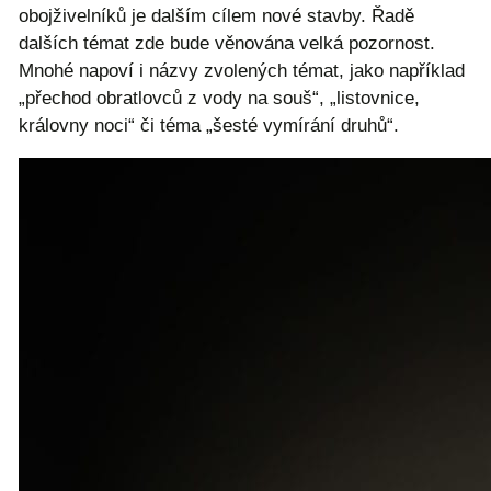
obojživelníků je dalším cílem nové stavby. Řadě
dalších témat zde bude věnována velká pozornost.
Mnohé napoví i názvy zvolených témat, jako například
„přechod obratlovců z vody na souš“, „listovnice,
královny noci“ či téma „šesté vymírání druhů“.