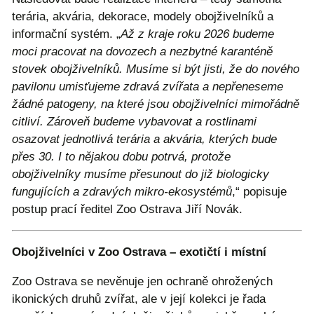
terária, akvária, dekorace, modely obojživelníků a
informační systém. „
Až z kraje roku 2026 budeme
moci pracovat na dovozech a nezbytné karanténě
stovek obojživelníků. Musíme si být jisti, že do nového
pavilonu umisťujeme zdravá zvířata a nepřeneseme
žádné patogeny, na které jsou obojživelníci mimořádně
citliví. Zároveň budeme vybavovat a rostlinami
osazovat jednotlivá terária a akvária, kterých bude
přes 30. I to nějakou dobu potrvá, protože
obojživelníky musíme přesunout do již biologicky
fungujících a zdravých mikro-ekosystémů
,“ popisuje
postup prací ředitel Zoo Ostrava Jiří Novák.
Obojživelníci v Zoo Ostrava – exotičtí i místní
Zoo Ostrava se nevěnuje jen ochraně ohrožených
ikonických druhů zvířat, ale v její kolekci je řada