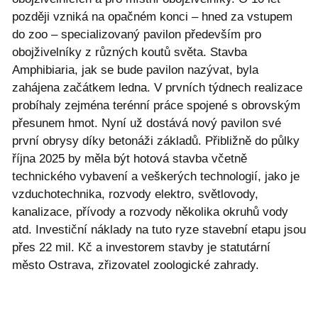
později vzniká na opačném konci – hned za vstupem
do zoo – specializovaný pavilon především pro
obojživelníky z různých koutů světa. Stavba
Amphibiaria, jak se bude pavilon nazývat, byla
zahájena začátkem ledna. V prvních týdnech realizace
probíhaly zejména terénní práce spojené s obrovským
přesunem hmot. Nyní už dostává nový pavilon své
první obrysy díky betonáži základů. Přibližně do půlky
října 2025 by měla být hotová stavba včetně
technického vybavení a veškerých technologií, jako je
vzduchotechnika, rozvody elektro, světlovody,
kanalizace, přívody a rozvody několika okruhů vody
atd. Investiční náklady na tuto ryze stavební etapu jsou
přes 22 mil. Kč a investorem stavby je statutární
město Ostrava, zřizovatel zoologické zahrady.