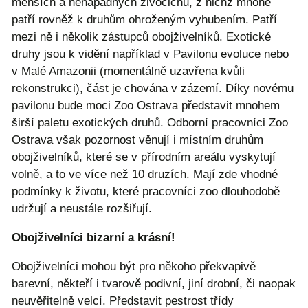
menších a nenápadných živočichů, z nichž mnohé
patří rovněž k druhům ohroženým vyhubením. Patří
mezi ně i několik zástupců obojživelníků. Exotické
druhy jsou k vidění například v Pavilonu evoluce nebo
v Malé Amazonii (momentálně uzavřena kvůli
rekonstrukci), část je chována v zázemí. Díky novému
pavilonu bude moci Zoo Ostrava představit mnohem
širší paletu exotických druhů. Odborní pracovníci Zoo
Ostrava však pozornost věnují i místním druhům
obojživelníků, které se v přírodním areálu vyskytují
volně, a to ve více než 10 druzích. Mají zde vhodné
podmínky k životu, které pracovníci zoo dlouhodobě
udržují a neustále rozšiřují.
Obojživelníci bizarní a krásní!
Obojživelníci mohou být pro někoho překvapivě
barevní, někteří i tvarově podivní, jiní drobní, či naopak
neuvěřitelně velcí. Představit pestrost třídy