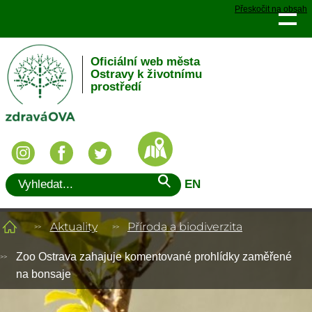
Přeskočit na obsah
Oficiální web města
Ostravy k životnímu
prostředí
EN
Aktuality
Příroda a biodiverzita
Zoo Ostrava zahajuje komentované prohlídky zaměřené
na bonsaje