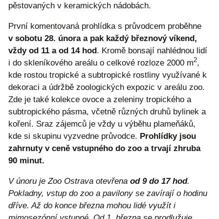
pěstovaných v keramických nádobách.
První komentovaná prohlídka s průvodcem proběhne
v sobotu 28. února a pak každý březnový víkend,
vždy od 11 a od 14 hod
. Kromě bonsají nahlédnou lidí
2
i do skleníkového areálu o celkové rozloze 2000 m
,
kde rostou tropické a subtropické rostliny využívané k
dekoraci a údržbě zoologických expozic v areálu zoo.
Zde je také kolekce ovoce a zeleniny tropického a
subtropického pásma, včetně různých druhů bylinek a
koření. Sraz zájemců je vždy u výběhu plameňáků,
kde si skupinu vyzvedne průvodce.
Prohlídky jsou
zahrnuty v ceně vstupného do zoo a trvají zhruba
90 minut.
V únoru je Zoo Ostrava otevřena
od 9 do 17 hod
.
Pokladny, vstup do zoo a pavilony se zavírají o hodinu
dříve. Až do konce března mohou lidé využít i
mimosezónní vstupné. Od 1. března se prodlužuje