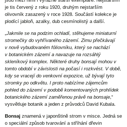
jsou mezi nimi i výrazně starší exempláře. Nejstarším
je tis červený z roku 1920, druhým nejstarším
olivovník zasazený v roce 1928. Součástí kolekce je
plodící jabloň, azalky, dub cesmínolistý a další.
„
Jakmile se na podzim ochladí, stěhujeme miniaturní
stromečky do vyhřívaného zázemí. Zimu přečkávají
v nově vybudovaném fóliovníku, který se nachází
v botanickém zázemí a navazuje na rozsáhlý
skleníkový komplex. Některé druhy bonsají mohou v
tomto období v závislosti na počasí i rozkvést. V době,
kdy se vracejí do venkovní expozice, už bývají tyto
stromky po odkvětu. I proto nabízíme zájemcům
pohled do zázemí v podobě komentovaných prohlídek
botanického zázemí zaměřenou právě na bonsaje
,“
vysvětluje botanik a jeden z průvodců David Kubala.
Bonsaj
znamená v japonštině strom v misce. Jedná se
o speciální způsob tvarování a stříhání dřevin