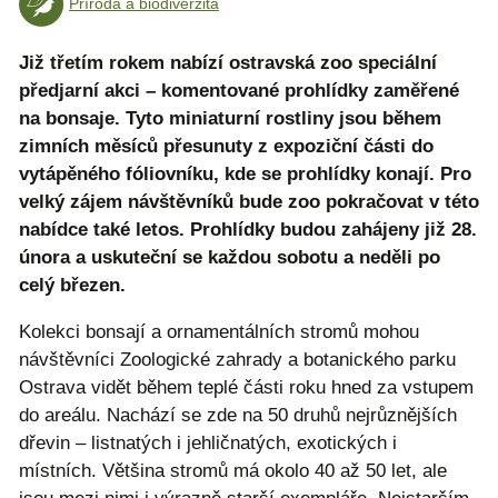
Příroda a biodiverzita
Již třetím rokem nabízí ostravská zoo speciální
předjarní akci – komentované prohlídky zaměřené
na bonsaje. Tyto miniaturní rostliny jsou během
zimních měsíců přesunuty z expoziční části do
vytápěného fóliovníku, kde se prohlídky konají. Pro
velký zájem návštěvníků bude zoo pokračovat v této
nabídce také letos. Prohlídky budou zahájeny již 28.
února a uskuteční se každou sobotu a neděli po
celý březen.
Kolekci bonsají a ornamentálních stromů mohou
návštěvníci Zoologické zahrady a botanického parku
Ostrava vidět během teplé části roku hned za vstupem
do areálu. Nachází se zde na 50 druhů nejrůznějších
dřevin – listnatých i jehličnatých, exotických i
místních. Většina stromů má okolo 40 až 50 let, ale