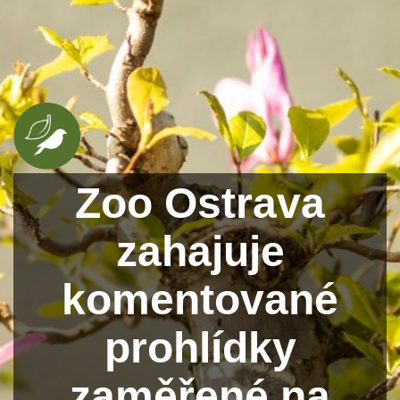
Zoo Ostrava
zahajuje
komentované
prohlídky
zaměřené na