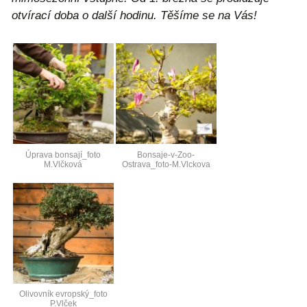
otvírací doba o další hodinu. Těšíme se na Vás!
Úprava bonsají_foto
Bonsaje-v-Zoo-
M.Vlčková
Ostrava_foto-M.Vlckova
Olivovník evropský_foto
P.Vlček