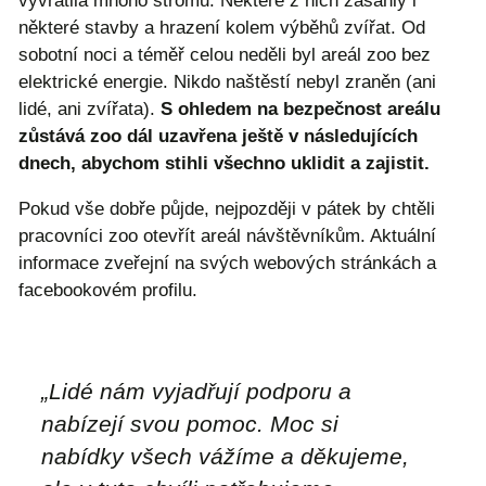
vyvrátila mnoho stromů. Některé z nich zasáhly i
některé stavby a hrazení kolem výběhů zvířat. Od
sobotní noci a téměř celou neděli byl areál zoo bez
elektrické energie. Nikdo naštěstí nebyl zraněn (ani
lidé, ani zvířata).
S ohledem na bezpečnost areálu
zůstává zoo dál uzavřena ještě v následujících
dnech, abychom stihli všechno uklidit a zajistit.
Pokud vše dobře půjde, nejpozději v pátek by chtěli
pracovníci zoo otevřít areál návštěvníkům. Aktuální
informace zveřejní na svých webových stránkách a
facebookovém profilu.
„
Lidé nám vyjadřují podporu a
nabízejí svou pomoc. Moc si
nabídky všech vážíme a děkujeme,