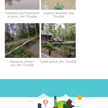
Poloostrov pod Pavilonem
Expozice Mokřady_foto
evoluce_foto T.Dvořák
T.Dvořák
Popadané stromy v
Výběh jelenů_foto T.Dvořák
zoo_foto T.Dvořák