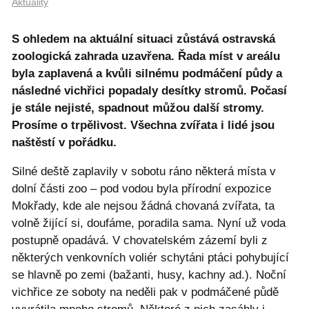
Aktuality
S ohledem na aktuální situaci zůstává ostravská
zoologická zahrada uzavřena. Řada míst v areálu
byla zaplavená a kvůli silnému podmáčení půdy a
následné vichřici popadaly desítky stromů. Počasí
je stále nejisté, spadnout můžou další stromy.
Prosíme o trpělivost. Všechna zvířata i lidé jsou
naštěstí v pořádku.
Silné deště zaplavily v sobotu ráno některá místa v
dolní části zoo – pod vodou byla přírodní expozice
Mokřady, kde ale nejsou žádná chovaná zvířata, ta
volně žijící si, doufáme, poradila sama. Nyní už voda
postupně opadává. V chovatelském zázemí byli z
některých venkovních voliér schytáni ptáci pohybující
se hlavně po zemi (bažanti, husy, kachny ad.). Noční
vichřice ze soboty na neděli pak v podmáčené půdě