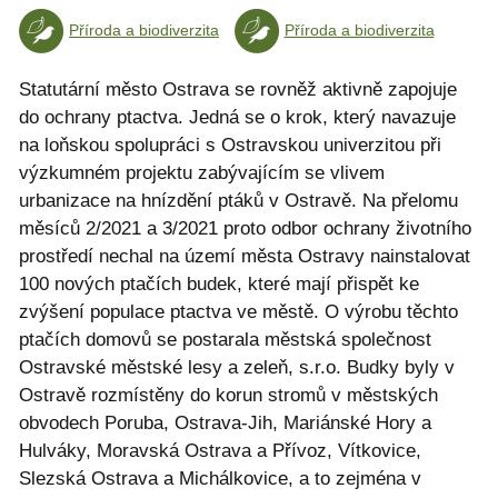
Příroda a biodiverzita
Příroda a biodiverzita
Statutární město Ostrava se rovněž aktivně zapojuje
do ochrany ptactva. Jedná se o krok, který navazuje
na loňskou spolupráci s Ostravskou univerzitou při
výzkumném projektu zabývajícím se vlivem
urbanizace na hnízdění ptáků v Ostravě. Na přelomu
měsíců 2/2021 a 3/2021 proto odbor ochrany životního
prostředí nechal na území města Ostravy nainstalovat
100 nových ptačích budek, které mají přispět ke
zvýšení populace ptactva ve městě. O výrobu těchto
ptačích domovů se postarala městská společnost
Ostravské městské lesy a zeleň, s.r.o. Budky byly v
Ostravě rozmístěny do korun stromů v městských
obvodech Poruba, Ostrava-Jih, Mariánské Hory a
Hulváky, Moravská Ostrava a Přívoz, Vítkovice,
Slezská Ostrava a Michálkovice, a to zejména v