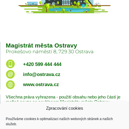
Magistrát města Ostravy
Prokešovo náměstí 8, 729 30 Ostrava
+420 599 444 444
info@ostrava.cz
www.ostrava.cz
Všechna práva vyhrazena - použití obsahu nebo jeho částí je
možné pouze se souhlasem Magistrátu města Ostravy.
Zpracování cookies
Úvodní stránka
Kontakty
Prohlášení o přístupnosti
Zásady cookies
Používáme cookies k optimalizaci našich webových stránek a našich
Poslední změna
služeb.
05.08.2026 - 02:20