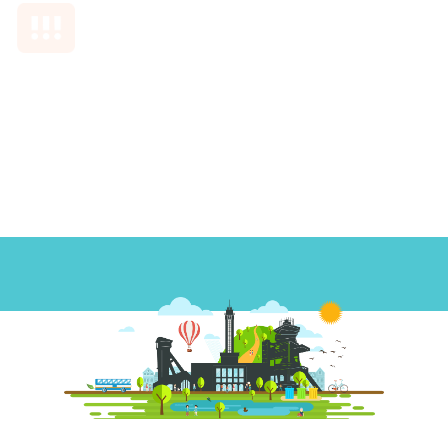
Akční plán pro udržitelnou energetiku a klima
je nástrojem na realizaci projektů, jejichž cílem je
snížení spotřeby energie při současném zohlednění
možností adaptačních opatření na změnu klimatu.