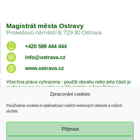
Magistrát města Ostravy
Prokešovo náměstí 8, 729 30 Ostrava
+420 599 444 444
info@ostrava.cz
www.ostrava.cz
Všechna práva vyhrazena - použití obsahu nebo jeho částí je
možné pouze se souhlasem Magistrátu města Ostravy.
Zpracování cookies
Úvodní stránka
Kontakty
Prohlášení o přístupnosti
Zásady cookies
Používáme cookies k optimalizaci našich webových stránek a našich
Poslední změna
služeb.
06.08.2026 - 08:38
Příjmout