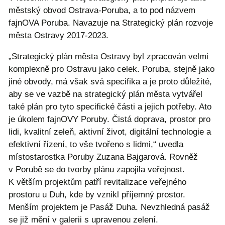
městský obvod Ostrava-Poruba, a to pod názvem
fajnOVA Poruba. Navazuje na Strategický plán rozvoje
města Ostravy 2017-2023.
„Strategický plán města Ostravy byl zpracován velmi
komplexně pro Ostravu jako celek. Poruba, stejně jako
jiné obvody, má však svá specifika a je proto důležité,
aby se ve vazbě na strategický plán města vytvářel
také plán pro tyto specifické části a jejich potřeby. Ato
je úkolem fajnOVY Poruby. Čistá doprava, prostor pro
lidi, kvalitní zeleň, aktivní život, digitální technologie a
efektivní řízení, to vše tvořeno s lidmi,“ uvedla
místostarostka Poruby Zuzana Bajgarová. Rovněž
v Porubě se do tvorby plánu zapojila veřejnost.
K větším projektům patří revitalizace veřejného
prostoru u Duh, kde by vznikl příjemný prostor.
Menším projektem je Pasáž Duha. Nevzhledná pasáž
se již mění v galerii s upravenou zelení.