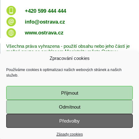
+420 599 444 444
info@ostrava.cz
www.ostrava.cz
Všechna práva vyhrazena - použití obsahu nebo jeho částí je
možné pouze se souhlasem Magistrátu města Ostravy.
Zpracování cookies
Úvodní stránka
Kontakty
Prohlášení o přístupnosti
Zásady cookies
Používáme cookies k optimalizaci našich webových stránek a našich
Poslední změna
služeb.
06.08.2026 - 10:09
Příjmout
Odmítnout
Předvolby
Zásady cookies