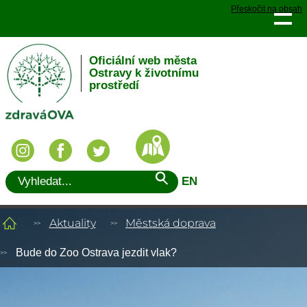
Přeskočit na obsah
Oficiální web města
Ostravy k životnímu
prostředí
EN
Aktuality
Městská doprava
Bude do Zoo Ostrava jezdit vlak?