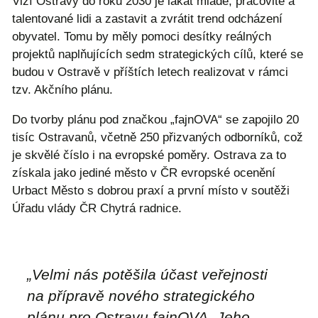
Vizí Ostravy do roku 2030 je lákat mladé, pracovité a
talentované lidi a zastavit a zvrátit trend odcházení
obyvatel. Tomu by měly pomoci desítky reálných
projektů naplňujících sedm strategických cílů, které se
budou v Ostravě v příštích letech realizovat v rámci
tzv. Akčního plánu.
Do tvorby plánu pod značkou „fajnOVA“ se zapojilo 20
tisíc Ostravanů, včetně 250 přizvaných odborníků, což
je skvělé číslo i na evropské poměry. Ostrava za to
získala jako jediné město v ČR evropské ocenění
Urbact Město s dobrou praxí a první místo v soutěži
Úřadu vlády ČR Chytrá radnice.
„Velmi nás potěšila účast veřejnosti
na přípravě nového strategického
plánu pro Ostravu fajnOVA. Jeho