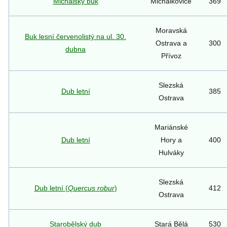
Michalský buk
Michálkovice
369
Moravská
Buk lesní červenolistý na ul. 30.
Ostrava a
300
dubna
Přívoz
Slezská
Dub letní
385
Ostrava
Mariánské
Dub letní
Hory a
400
Hulváky
Slezská
Dub letní (
Quercus robur
)
412
Ostrava
Starobělský dub
Stará Bělá
530