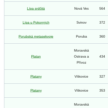
Lípa srdčitá
Nová Ves
564
Lípa u Pokorných
Svinov
372
Porubská metasekvoje
Poruba
360
Moravská
Platan
Ostrava a
434
Přívoz
Platany
Vítkovice
327
Platany
Vítkovice
353
Moravská