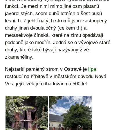
funkcí. Je mezi nimi mimo jiné osm platanů
javorolistých, sedm dubů letních a šest buků
lesních. Z jehličnatých stromů jsou zastoupeny
druhy jinan dvoulaločný (celkem tři) a
metasekvoje čínská, které na zimu opadávají
podobně jako modřín. Jedná se o vývojově staré
druhy, které také bývají nazývány živé
zkameněliny.
Nejstarší památný strom v Ostravě je
lípa
rostoucí na hřbitově v městském obvodu Nová
Ves, jejíž věk je odhadován na 500 let.