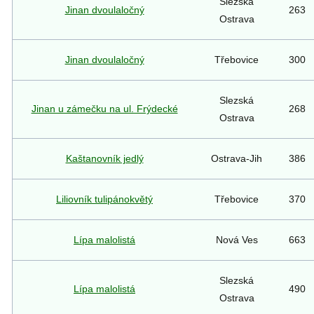
Slezská
Jinan dvoulaločný
263
Ostrava
Jinan dvoulaločný
Třebovice
300
Slezská
Jinan u zámečku na ul. Frýdecké
268
Ostrava
Kaštanovník jedlý
Ostrava-Jih
386
Liliovník tulipánokvětý
Třebovice
370
Lípa malolistá
Nová Ves
663
Slezská
Lípa malolistá
490
Ostrava