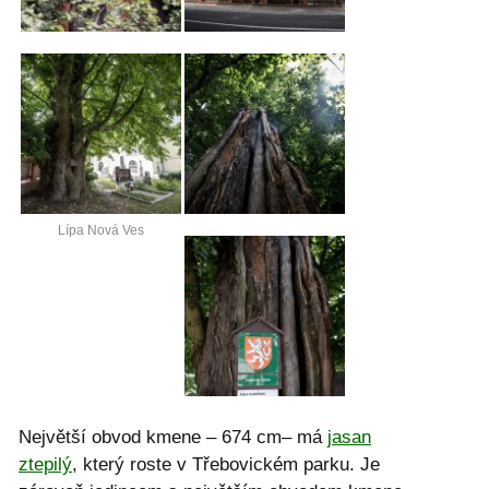
Lípa Nová Ves
Největší obvod kmene – 674 cm– má
jasan
ztepilý
, který roste v Třebovickém parku. Je