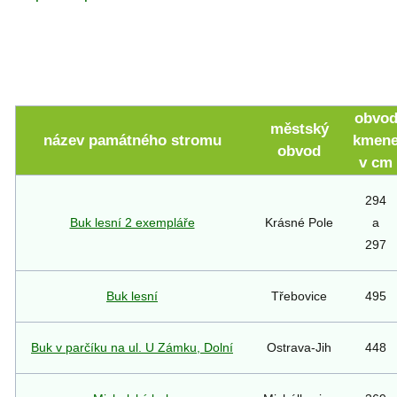
obvo
městský
název památného stromu
kmen
obvod
v cm
294
Buk lesní 2 exempláře
Krásné Pole
a
297
Buk lesní
Třebovice
495
Buk v parčíku na ul. U Zámku, Dolní
Ostrava-Jih
448