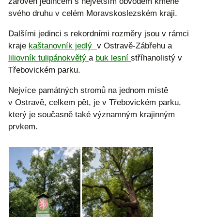
zároveň jedincem s největším obvodem kmene
svého druhu v celém Moravskoslezském kraji.
Dalšími jedinci s rekordními rozměry jsou v rámci
kraje
kaštanovník jedlý
v Ostravě-Zábřehu a
liliovník tulipánokvětý
a
buk lesní
stříhanolistý v
Třebovickém parku.
Nejvíce památných stromů na jednom místě
v Ostravě, celkem pět, je v Třebovickém parku,
který je současně také významným krajinným
prvkem.