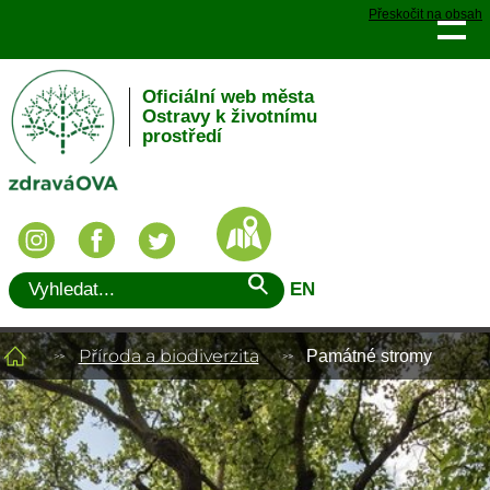
Přeskočit na obsah
Oficiální web města
Ostravy k životnímu
prostředí
EN
Příroda a biodiverzita
Památné stromy