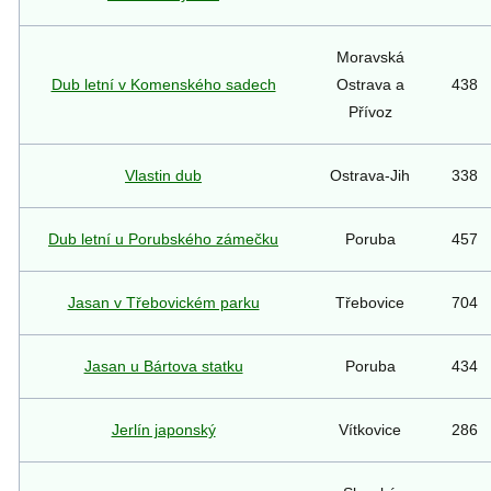
Moravská
Dub letní v Komenského sadech
Ostrava a
438
Přívoz
Vlastin dub
Ostrava-Jih
338
Dub letní u Porubského zámečku
Poruba
457
Jasan v Třebovickém parku
Třebovice
704
Jasan u Bártova statku
Poruba
434
Jerlín japonský
Vítkovice
286