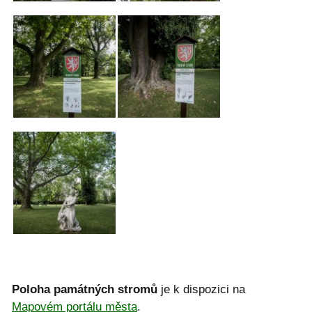
Poloha památných stromů
je k dispozici na
Mapovém portálu města
.