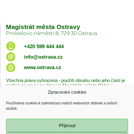
Magistrát města Ostravy
Prokešovo náměstí 8, 729 30 Ostrava
+420 599 444 444
info@ostrava.cz
www.ostrava.cz
Všechna práva vyhrazena - použití obsahu nebo jeho částí je
možné pouze se souhlasem Magistrátu města Ostravy.
Zpracování cookies
Úvodní stránka
Kontakty
Prohlášení o přístupnosti
Zásady cookies
Používáme cookies k optimalizaci našich webových stránek a našich
Poslední změna
služeb.
06.08.2026 - 08:38
Příjmout