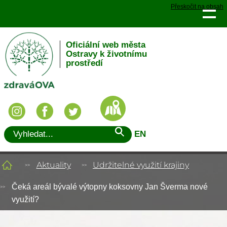
Přeskočit na obsah
Oficiální web města
Ostravy k životnímu
prostředí
EN
Aktuality
Udržitelné využití krajiny
Čeká areál bývalé výtopny koksovny Jan Šverma nové
využití?