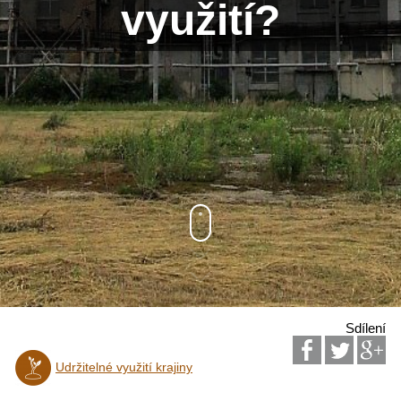
využití?
Sdílení
Udržitelné využití krajiny