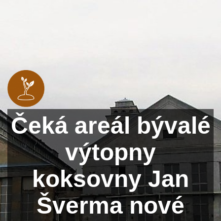
Čeká areál bývalé
výtopny
koksovny Jan
Šverma nové