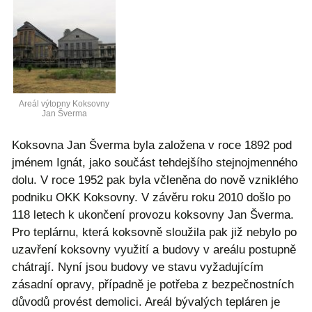
Areál výtopny Koksovny
Jan Šverma
Koksovna Jan Šverma byla založena v roce 1892 pod
jménem Ignát, jako součást tehdejšího stejnojmenného
dolu. V roce 1952 pak byla včleněna do nově vzniklého
podniku OKK Koksovny. V závěru roku 2010 došlo po
118 letech k ukončení provozu koksovny Jan Šverma.
Pro teplárnu, která koksovně sloužila pak již nebylo po
uzavření koksovny využití a budovy v areálu postupně
chátrají. Nyní jsou budovy ve stavu vyžadujícím
zásadní opravy, případně je potřeba z bezpečnostních
důvodů provést demolici. Areál bývalých tepláren je