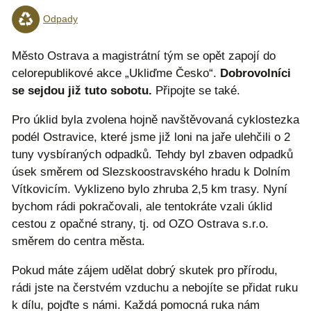
Odpady
Město Ostrava a magistrátní tým se opět zapojí do
celorepublikové akce „Ukliďme Česko“.
Dobrovolníci
se sejdou již tuto sobotu.
Připojte se také.
Pro úklid byla zvolena hojně navštěvovaná cyklostezka
podél Ostravice, které jsme již loni na jaře ulehčili o 2
tuny vysbíraných odpadků. Tehdy byl zbaven odpadků
úsek směrem od Slezskoostravského hradu k Dolním
Vítkovicím. Vyklizeno bylo zhruba 2,5 km trasy. Nyní
bychom rádi pokračovali, ale tentokráte vzali úklid
cestou z opačné strany, tj. od OZO Ostrava s.r.o.
směrem do centra města.
Pokud máte zájem udělat dobrý skutek pro přírodu,
rádi jste na čerstvém vzduchu a nebojíte se přidat ruku
k dílu, pojďte s námi. Každá pomocná ruka nám