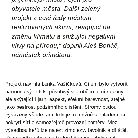
obyvatele města. Další zelený
projekt z celé řady městem
realizovaných aktivit, reagující na
změnu klimatu a snižující negativní
vlivy na přírodu
,“ doplnil Aleš Boháč,
náměstek primátora.
Projekt navrhla Lenka Vašíčková. Cílem bylo vytvořit
harmonický celek, působivý v průběhu letní sezóny,
ale skýtající i jarní aspekt, efektní barevnost, stejně
jako pestrost podzimního olistění. Stromy budou
vysazeny všude tam, kde je to možné s ohledem na
pokrytí sítí a samozřejmě provozní poměry. Mezi
výsadbou keřů lze nalézt zimolezy, tavolník a dřišťál.
Po výsadbě cibulovin budou lidé moci obdivovat