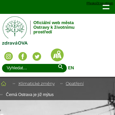
Přeskočit na obsah
Oficiální web města
Ostravy k životnímu
prostředí
EN
Klimatické změny
Opatření
Černá Ostrava je již mýtus