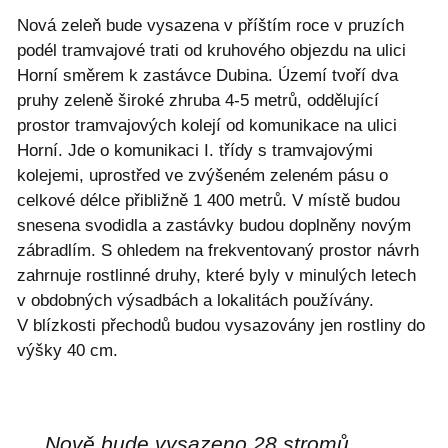
Nová zeleň bude vysazena v příštím roce v pruzích
podél tramvajové trati od kruhového objezdu na ulici
Horní směrem k zastávce Dubina. Území tvoří dva
pruhy zeleně široké zhruba 4-5 metrů, oddělující
prostor tramvajových kolejí od komunikace na ulici
Horní. Jde o komunikaci I. třídy s tramvajovými
kolejemi, uprostřed ve zvýšeném zeleném pásu o
celkové délce přibližně 1 400 metrů. V místě budou
snesena svodidla a zastávky budou doplněny novým
zábradlím. S ohledem na frekventovaný prostor návrh
zahrnuje rostlinné druhy, které byly v minulých letech
v obdobných výsadbách a lokalitách používány.
V blízkosti přechodů budou vysazovány jen rostliny do
výšky 40 cm.
„
Nově bude vysazeno 28 stromů