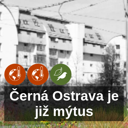
Černá Ostrava je
již mýtus