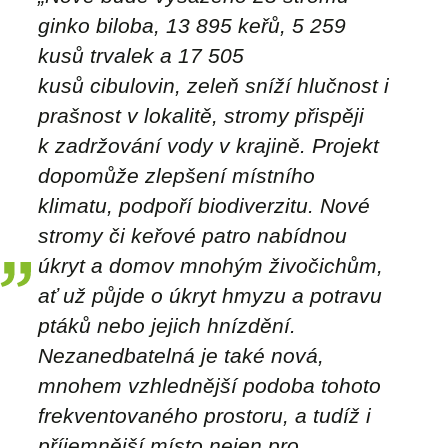
ginko biloba, 13 895 keřů, 5 259
kusů trvalek a 17 505
kusů
cibulovin
, zeleň sníží hlučnost i
prašnost v lokalitě, stromy přispěji
k zadržování vody v krajině. Projekt
dopomůže zlepšení místního
klimatu, podpoří biodiverzitu. Nové
stromy či keřové patro nabídnou
úkryt a domov mnohým živočichům,
ať už půjde o úkryt hmyzu a potravu
ptáků nebo jejich hnízdění.
Nezanedbatelná je také nová,
mnohem vzhlednější podoba tohoto
frekventovaného prostoru, a tudíž i
příjemnější místo nejen pro