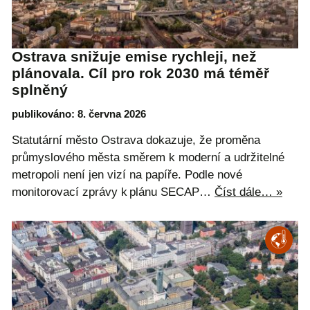
Ostrava snižuje emise rychleji, než
plánovala. Cíl pro rok 2030 má téměř
splněný
publikováno: 8. června 2026
Statutární město Ostrava dokazuje, že proměna
průmyslového města směrem k moderní a udržitelné
metropoli není jen vizí na papíře. Podle nové
monitorovací zprávy k plánu SECAP…
Číst dále… »