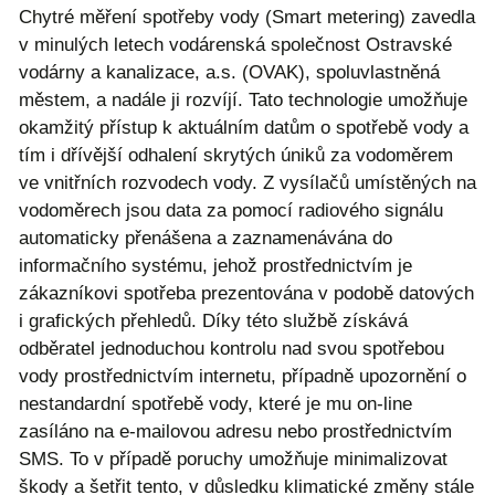
Chytré měření spotřeby vody (Smart metering) zavedla
v minulých letech vodárenská společnost Ostravské
vodárny a kanalizace, a.s. (OVAK), spoluvlastněná
městem, a nadále ji rozvíjí. Tato technologie umožňuje
okamžitý přístup k aktuálním datům o spotřebě vody a
tím i dřívější odhalení skrytých úniků za vodoměrem
ve vnitřních rozvodech vody. Z vysílačů umístěných na
vodoměrech jsou data za pomocí radiového signálu
automaticky přenášena a zaznamenávána do
informačního systému, jehož prostřednictvím je
zákazníkovi spotřeba prezentována v podobě datových
i grafických přehledů. Díky této službě získává
odběratel jednoduchou kontrolu nad svou spotřebou
vody prostřednictvím internetu, případně upozornění o
nestandardní spotřebě vody, které je mu on-line
zasíláno na e-mailovou adresu nebo prostřednictvím
SMS. To v případě poruchy umožňuje minimalizovat
škody a šetřit tento, v důsledku klimatické změny stále