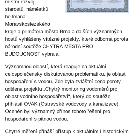
místní rozvoj,
starostů, náměstků
hejtmana
Moravskoslezského
kraje a primátora města Brna a dalších významných
hostů vyhlášeny vítězné projekty, které odborná porota
národní soutěže CHYTRÁ MĚSTA PRO
BUDOUCNOST vybrala.
Významnou oblastí, která reaguje na aktuální
celospolečensky diskutovanou problematiku, je oblast
hospodaření s vodou. Zde byla zvláštní cena poroty
udělena projektu „Chytrý monitoring vodoměrů pro
oblast vodního hospodářství“, který do soutěže
přihlásil OVAK (Ostravské vodovody a kanalizace).
Oceněn byl významný přínos tohoto řešení pro
hospodaření s pitnou vodou.
Chytré měření přináší přístup k aktuálním i historickým